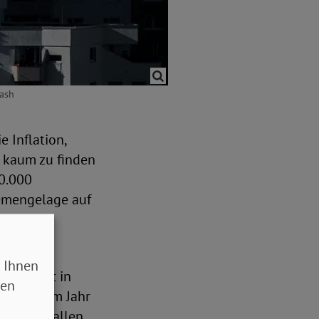
lash
 Inflation,
 kaum zu finden
00.000
emengelage auf
Zahl der
 Ihnen
s derzeit in
sen
ger als im Jahr
ng rausfallen,