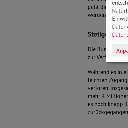
entsch
geht die Anzahl
Natürl
werden.
Einwil
Datenv
Stetiger Rüc
Daten
Die Bundesregie
Anpa
zur Verfügung zu 
Während es in e
leichten Zugang
verloren. Insges
mehr 4 Million
es noch knapp üb
zurückgegangen