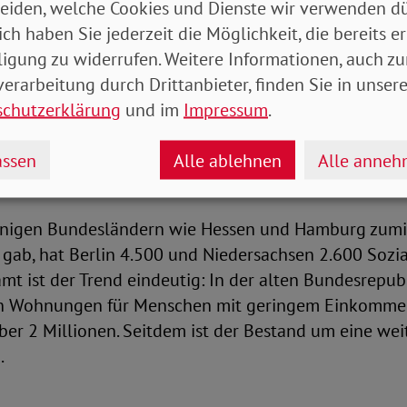
eiden, welche Cookies und Dienste wir verwenden dü
 weiter zurück, wenn nicht im großen Stil neue Wohn
ich haben Sie jederzeit die Möglichkeit, die bereits er
ligung zu widerrufen. Weitere Informationen, auch zu
erarbeitung durch Drittanbieter, finden Sie in unsere
kgang bei Sozialwohnungen
schutzerklärung
und im
Impressum
.
rung hatte angekündigt, jedes Jahr 100.000 neue S
ssen
Alle ablehnen
Alle anne
stellen. Von diesem Ziel ist sie jedoch weit entfernt.
inigen Bundesländern wie Hessen und Hamburg zumi
 gab, hat Berlin 4.500 und Niedersachsen 2.600 So
amt ist der Trend eindeutig: In der alten Bundesrepub
en Wohnungen für Menschen mit geringem Einkomme
er 2 Millionen. Seitdem ist der Bestand um eine wei
.