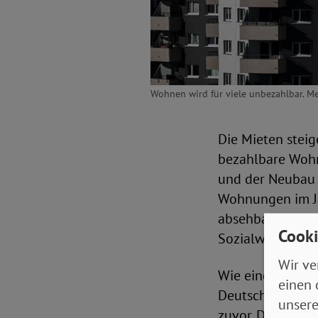
Wohnen wird für viele unbezahlbar. M
Die Mieten steig
bezahlbare Woh
und der Neubau l
Wohnungen im Ja
absehbare Zeit k
Cooki
Sozialwohnungen
Wir ve
Wie eine Anfrage
einen 
Deutschland 1,0
unsere
zuvor. Da weiter