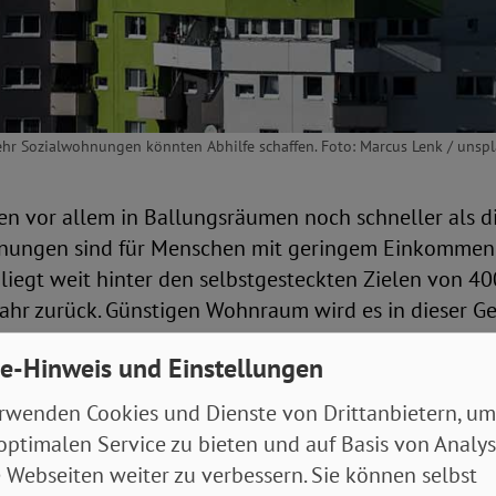
ehr Sozialwohnungen könnten Abhilfe schaffen. Foto: Marcus Lenk / unsp
en vor allem in Ballungsräumen noch schneller als die
nungen sind für Menschen mit geringem Einkommen
iegt weit hinter den selbstgesteckten Zielen von 4
hr zurück. Günstigen Wohnraum wird es in dieser G
aum geben. Umso gravierender ist es, dass auch die 
e-Hinweis und Einstellungen
 immer weiter zurückgeht.
rwenden Cookies und Dienste von Drittanbietern, um
 der Linkspartei an die Bundesregierung ergab, gibt e
optimalen Service zu bieten und auf Basis von Analy
88 Millionen Sozialwohnungen. Das sind 14.000 weni
 Webseiten weiter zu verbessern. Sie können selbst
 bereits gebaute Sozialwohnungen aus der Preisbindu