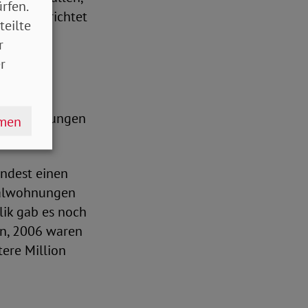
rfen.
ungen errichtet
teilte
r
r
ozialwohnungen
hmen
ndest einen
zialwohnungen
lik gab es noch
n, 2006 waren
tere Million