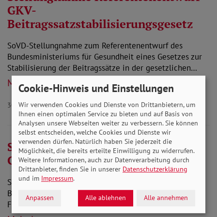
GKV-
Beitragssatzstabilisierungsgesetz
SoVD-Stellungnahme zum Referentenentwurf des
Bundesministeriums für Gesundheit eines Gesetzes zur
Stabilisierung der Beitragssätze in der gesetzlichen…
Mehr lesen
Cookie-Hinweis und Einstellungen
Wir verwenden Cookies und Dienste von Drittanbietern, um
30.04.2026
Gesundheit
Ihnen einen optimalen Service zu bieten und auf Basis von
Analysen unsere Webseiten weiter zu verbessern. Sie können
selbst entscheiden, welche Cookies und Dienste wir
verwenden dürfen. Natürlich haben Sie jederzeit die
Stellungnahme Referentenentwurf
Möglichkeit, die bereits erteilte Einwilligung zu widerrufen.
Gleichbehandlungsgesetz
Weitere Informationen, auch zur Datenverarbeitung durch
Drittanbieter, finden Sie in unserer
Datenschutzerklärung
und im
Impressum
.
SoVD-Stellungnahme zum Referentenentwurf des
Bundesministeriums für Bildung, Familie, Senioren,
Anpassen
Alle ablehnen
Alle annehmen
Frauen und Jugend und des Bundesministeriums für…