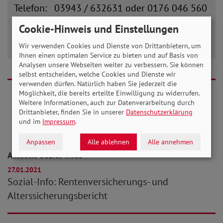
Telefon: 03943 / 632631 oder 0176 046 560
94
Cookie-Hinweis und Einstellungen
E-Mail:
info(at)sovd-wernigerode.de
Wir verwenden Cookies und Dienste von Drittanbietern, um
Ihnen einen optimalen Service zu bieten und auf Basis von
Analysen unsere Webseiten weiter zu verbessern. Sie können
selbst entscheiden, welche Cookies und Dienste wir
verwenden dürfen. Natürlich haben Sie jederzeit die
Möglichkeit, die bereits erteilte Einwilligung zu widerrufen.
Weitere Informationen, auch zur Datenverarbeitung durch
Drittanbieter, finden Sie in unserer
Datenschutzerklärung
Aktuelle Stellungnahmen
und im
Impressum
.
Anpassen
Alle ablehnen
Alle annehmen
Aktuelle Sozial-Infos
27.01.2021
Sozial-Info: Rentenversicherungs- und
Alterssicherungsbericht