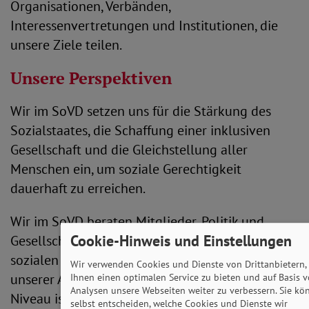
Organisationen, Verbänden,
Interessenvertretungen und Institutionen, die
unsere Ziele teilen.
Unsere Perspektiven
Wir im SoVD setzen uns für die Stärkung des
Sozialstaates, die Schaffung einer inklusiven
Gesellschaft und die Gleichstellung aller
Menschen ein, um soziale Gerechtigkeit
dauerhaft zu erreichen.
Wir im SoVD beraten Mitglieder, Politik und
Cookie-Hinweis und Einstellungen
Gesellschaft kompetent und verlässlich in
sozialen Fragen. Eine vergleichbare Qualität
Wir verwenden Cookies und Dienste von Drittanbietern,
unserer Angebote und Leistungen auf hohem
Ihnen einen optimalen Service zu bieten und auf Basis 
Analysen unsere Webseiten weiter zu verbessern. Sie kö
Niveau ist unser Ziel.
selbst entscheiden, welche Cookies und Dienste wir