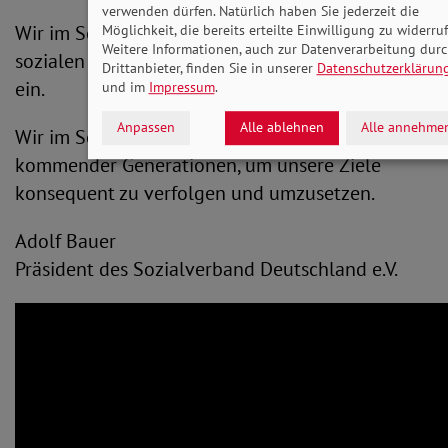
verwenden dürfen. Natürlich haben Sie jederzeit die
Wir im SoVD treten für die Verwirklichung eines
Möglichkeit, die bereits erteilte Einwilligung zu widerruf
Weitere Informationen, auch zur Datenverarbeitung dur
sozialen und den Frieden erhaltendes Europa
Drittanbieter, finden Sie in unserer
Datenschutzerklärun
ein.
und im
Impressum
.
Anpassen
Alle ablehnen
Alle annehme
Wir im SoVD stellen uns den Herausforderungen
kommender Generationen, um unsere Ziele
konsequent zu verfolgen und umzusetzen.
Adolf Bauer
Präsident des Sozialverband Deutschland e.V.