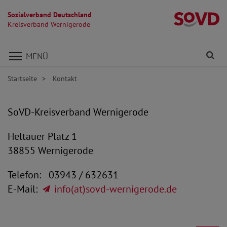
Sozialverband Deutschland
K
Kreisverband Wernigerode
Direkt zu den Inhalten springen
Fi
MENÜ
Startseite
Kontakt
SoVD-Kreisverband Wernigerode
Heltauer Platz 1
38855 Wernigerode
Telefon: 03943 / 632631
E-Mail:
info(at)sovd-wernigerode.de