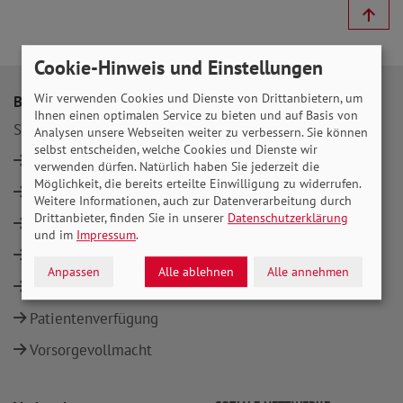
Cookie-Hinweis und Einstellungen
Wir verwenden Cookies und Dienste von Drittanbietern, um
Beratung
Themen
Ihnen einen optimalen Service zu bieten und auf Basis von
Standorte
Rente
Analysen unsere Webseiten weiter zu verbessern. Sie können
selbst entscheiden, welche Cookies und Dienste wir
Rente
Pflege
verwenden dürfen. Natürlich haben Sie jederzeit die
Möglichkeit, die bereits erteilte Einwilligung zu widerrufen.
Pflege
Behinderung
Weitere Informationen, auch zur Datenverarbeitung durch
Drittanbieter, finden Sie in unserer
Datenschutzerklärung
Behinderung
Gesundheit
und im
Impressum
.
Gesundheit
Bürgergeld
Anpassen
Alle ablehnen
Alle annehmen
Bürgergeld
Patientenverfügung
Vorsorgevollmacht