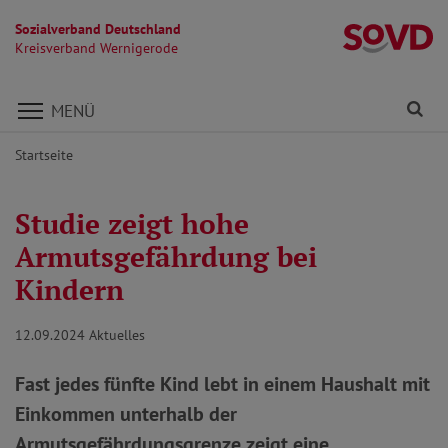
Sozialverband Deutschland
K
Kreisverband Wernigerode
Direkt zu den Inhalten springen
Fi
MENÜ
Startseite
Studie zeigt hohe
Armutsgefährdung bei
Kindern
12.09.2024
Aktuelles
Fast jedes fünfte Kind lebt in einem Haushalt mit
Einkommen unterhalb der
Armutsgefährdungsgrenze zeigt eine