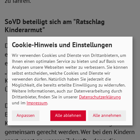
zu fahren.
SoVD beteiligt sich am "Ratschlag
Kinderarmut"
Cookie-Hinweis und Einstellungen
Der SoVD betrachtet Kinderarmut als ein
ernstzunehmendes Problem. Kürzlich beteiligte
Wir verwenden Cookies und Dienste von Drittanbietern, um
Ihnen einen optimalen Service zu bieten und auf Basis von
er sich an einem Aufruf des Bündnisses
Analysen unsere Webseiten weiter zu verbessern. Sie können
„Ratschlag Kinderarmut“, der eine gemeinsame
selbst entscheiden, welche Cookies und Dienste wir
verwenden dürfen. Natürlich haben Sie jederzeit die
Kraftanstrengung aller staatlichen Ebenen zur
Möglichkeit, die bereits erteilte Einwilligung zu widerrufen.
Überwindung von Kinderarmut forderte.
Weitere Informationen, auch zur Datenverarbeitung durch
Drittanbieter, finden Sie in unserer
Datenschutzerklärung
und im
Impressum
.
Die SoVD-Vorstandsvorsitzende Michaela
Engelmeier sagte dazu: „Bund, Länder und
Anpassen
Alle ablehnen
Alle annehmen
Kommunen müssen ihrer Verantwortung
gemeinsam gerecht werden. Wer bei den Kindern