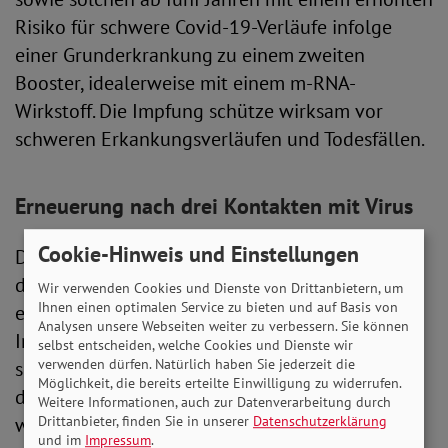
Risiko für schwere Covid-19-Verläufe infolge
einer Grunderkrankung zu einem zweiten
Booster, idealerweise mit einem m-RNA-
Wirkstoff. Die Impfung schütze wirksam vor
schweren Erkankungsverläufen und Todesfällen.
Erneuerung nach drei Kontakten mit Virus
Cookie-Hinweis und Einstellungen
Die Empfehlung gilt für Personen, die bereits
dreimal geimpft oder zweimal geimpft und
Wir verwenden Cookies und Dienste von Drittanbietern, um
Ihnen einen optimalen Service zu bieten und auf Basis von
einmal mit Corona infiziert waren. Die letzte
Analysen unsere Webseiten weiter zu verbessern. Sie können
Impfung oder Infektion sollte dabei mindestens
selbst entscheiden, welche Cookies und Dienste wir
verwenden dürfen. Natürlich haben Sie jederzeit die
sechs Monate zurückliegen. In Einzelfällen kann
Möglichkeit, die bereits erteilte Einwilligung zu widerrufen.
diese Zeitspanne auf vier Monate verkürzt
Weitere Informationen, auch zur Datenverarbeitung durch
werden.
Drittanbieter, finden Sie in unserer
Datenschutzerklärung
und im
Impressum
.