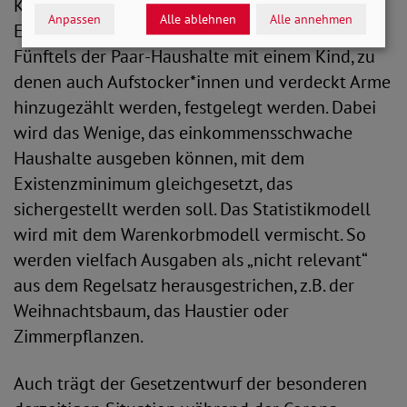
Konsumausgaben der unteren 15 Prozent der
Anpassen
Alle ablehnen
Alle annehmen
Ein-Personenhaushalte sowie des unteren
Fünftels der Paar-Haushalte mit einem Kind, zu
denen auch Aufstocker*innen und verdeckt Arme
hinzugezählt werden, festgelegt werden. Dabei
wird das Wenige, das einkommensschwache
Haushalte ausgeben können, mit dem
Existenzminimum gleichgesetzt, das
sichergestellt werden soll. Das Statistikmodell
wird mit dem Warenkorbmodell vermischt. So
werden vielfach Ausgaben als „nicht relevant“
aus dem Regelsatz herausgestrichen, z.B. der
Weihnachtsbaum, das Haustier oder
Zimmerpflanzen.
Auch trägt der Gesetzentwurf der besonderen