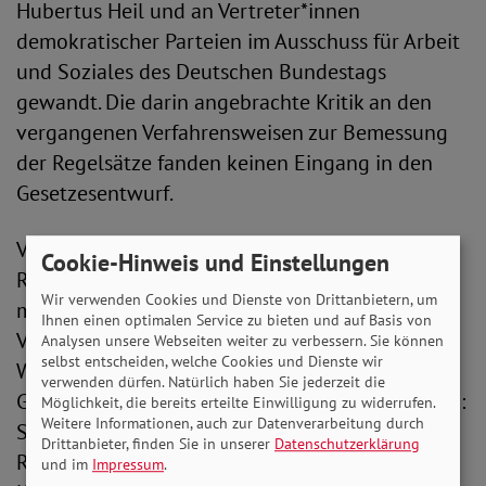
Hubertus Heil und an Vertreter*innen
demokratischer Parteien im Ausschuss für Arbeit
und Soziales des Deutschen Bundestags
gewandt. Die darin angebrachte Kritik an den
vergangenen Verfahrensweisen zur Bemessung
der Regelsätze fanden keinen Eingang in den
Gesetzesentwurf.
Vielmehr weist die Verfahrensweise der
Cookie-Hinweis und Einstellungen
Regelbedarfsermittlung die gleichen
Wir verwenden Cookies und Dienste von Drittanbietern, um
methodischen Mängel auf, die in der
Ihnen einen optimalen Service zu bieten und auf Basis von
Vergangenheit vom SoVD und vielen weiteren
Analysen unsere Webseiten weiter zu verbessern. Sie können
selbst entscheiden, welche Cookies und Dienste wir
Wohlfahrts- und Sozialverbänden sowie
verwenden dürfen. Natürlich haben Sie jederzeit die
Gewerkschaften kritisch angemerkt worden sind:
Möglichkeit, die bereits erteilte Einwilligung zu widerrufen.
Weitere Informationen, auch zur Datenverarbeitung durch
So soll die Höhe der Regelsätze auch bei dieser
Drittanbieter, finden Sie in unserer
Datenschutzerklärung
Regelbedarfsermittlung auf Basis der
und im
Impressum
.