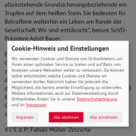
alleinstehende Grundsicherungsbeziehende ein
Tropfen auf dem heißen Stein. Sie bedeuten für
Betroffene weiterhin ein Leben am Rande der
Gesellschaft. Wir sind enttäuscht“, betont SoVD-
Präsident Adolf Bauer.
Cookie-Hinweis und Einstellungen
Es ist auch nicht nachvollziehbar, dass der
Wir verwenden Cookies und Dienste von Drittanbietern, um
Gesetzgeber Armutsbetroffenen keine
Ihnen einen optimalen Service zu bieten und auf Basis von
zusätzlichen und kurzfristigen Hilfen während
Analysen unsere Webseiten weiter zu verbessern. Sie können
selbst entscheiden, welche Cookies und Dienste wir
der Corona-Pandemie gewährt. „Wir erneuern
verwenden dürfen. Natürlich haben Sie jederzeit die
daher mit Nachdruck unsere Forderung nach 100
Möglichkeit, die bereits erteilte Einwilligung zu widerrufen.
Weitere Informationen, auch zur Datenverarbeitung durch
Euro mehr pro Monat für
Drittanbieter, finden Sie in unserer
Datenschutzerklärung
Grundsicherungsbeziehende während der Krise“,
und im
Impressum
.
so Bauer.
Anpassen
Alle ablehnen
Alle annehmen
V. i. S. d. P.: Fabian Müller-Zetzsche