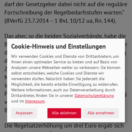
darf der Gesetzgeber dabei nicht auf die reguläre
Fortschreibung der Regelbedarfsstufen warten.“
(BVerfG 23.7.2014 – 1 BvL 10/12 ua, Rn. 144).
Das aber, so die beiden Sozialverbände, habe die
Bundesregierung getan, als sie die Regelsätze für
Cookie-Hinweis und Einstellungen
die Grundsicherung im Alter und Hartz IV Anfang
Wir verwenden Cookies und Dienste von Drittanbietern, um
des Jahres um nur 0,76 Prozent angehoben hat.
Ihnen einen optimalen Service zu bieten und auf Basis von
Analysen unsere Webseiten weiter zu verbessern. Sie können
Zu dieser Zeit stieg die Inflationsrate bereits seit
selbst entscheiden, welche Cookies und Dienste wir
Monaten und lag damals bei knapp fünf Prozent.
verwenden dürfen. Natürlich haben Sie jederzeit die
Möglichkeit, die bereits erteilte Einwilligung zu widerrufen.
Inzwischen ist sie auf fast acht Prozent (7,6
Weitere Informationen, auch zur Datenverarbeitung durch
Prozent im Juni) gestiegen. „Die Bundesregierung
Drittanbieter, finden Sie in unserer
Datenschutzerklärung
verstößt damit gegen die Vorgaben des
und im
Impressum
.
Bundesverfassungsgerichts“, kritisiert Bauer.
Anpassen
Alle ablehnen
Alle annehmen
Die Regelsatzerhöhung um drei Euro ergab sich