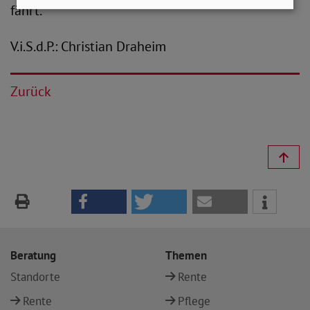
fährt.
V.i.S.d.P.: Christian Draheim
Zurück
Beratung
Themen
Standorte
Rente
Rente
Pflege