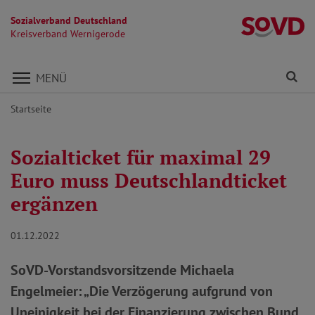
Sozialverband Deutschland
K
Kreisverband Wernigerode
Direkt zu den Inhalten springen
Fi
MENÜ
Startseite
Sozialticket für maximal 29
Euro muss Deutschlandticket
ergänzen
01.12.2022
SoVD-Vorstandsvorsitzende Michaela
Engelmeier: „Die Verzögerung aufgrund von
Uneinigkeit bei der Finanzierung zwischen Bund