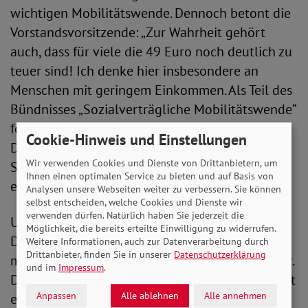
wichtigen Mobilitätswende. Dennoch betont die
Vorstandsvorsitzende: „Zur Wahrheit gehört
auch, dass für viele die 49 Euro noch deutlich zu
teuer sind! Ich denke hier insbesondere an
Menschen mit geringem Einkommen. Als Teil des
Bündnisses „Sozialverträgliche Mobilitätswende“
fordern wir als SoVD als Ergänzung zum
Cookie-Hinweis und Einstellungen
Deutschlandticket ein bundesweit gültiges
Wir verwenden Cookies und Dienste von Drittanbietern, um
Sozialticket für maximal 29 Euro speziell für
Ihnen einen optimalen Service zu bieten und auf Basis von
einkommensschwache Haushalte.“
Analysen unsere Webseiten weiter zu verbessern. Sie können
selbst entscheiden, welche Cookies und Dienste wir
verwenden dürfen. Natürlich haben Sie jederzeit die
Unabhängig von den Diskussionen um das
Möglichkeit, die bereits erteilte Einwilligung zu widerrufen.
Deutschlandticket fordert der SoVD deutlich
Weitere Informationen, auch zur Datenverarbeitung durch
Drittanbieter, finden Sie in unserer
Datenschutzerklärung
mehr Investitionen in Personal und Infrastruktur.
und im
Impressum
.
Denn gerade Menschen im ländlichen Raum hilft
Anpassen
Alle ablehnen
Alle annehmen
ein Ticket nicht, wenn kein Bus oder keine Bahn