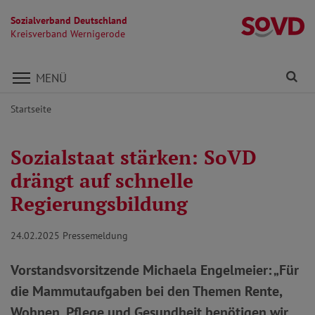
Sozialverband Deutschland
K
Kreisverband Wernigerode
Direkt zu den Inhalten springen
Fi
MENÜ
Startseite
Sozialstaat stärken: SoVD
drängt auf schnelle
Regierungsbildung
24.02.2025
Pressemeldung
Vorstandsvorsitzende Michaela Engelmeier: „Für
die Mammutaufgaben bei den Themen Rente,
Wohnen, Pflege und Gesundheit benötigen wir