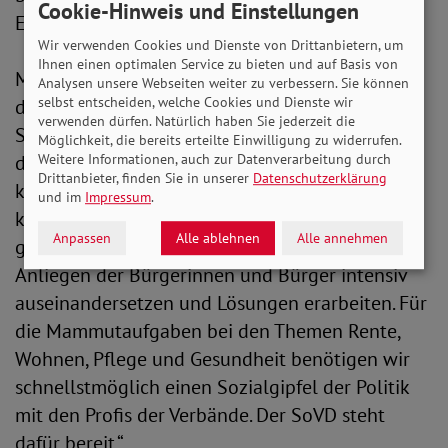
Cookie-Hinweis und Einstellungen
Expertise bei allen sozialen Themen an.“
Wir verwenden Cookies und Dienste von Drittanbietern, um
Ihnen einen optimalen Service zu bieten und auf Basis von
Michaela Engelmeier nimmt die Parteien jetzt in
Analysen unsere Webseiten weiter zu verbessern. Sie können
selbst entscheiden, welche Cookies und Dienste wir
die Verantwortung: „Kurz vor der Wahl hatte der
verwenden dürfen. Natürlich haben Sie jederzeit die
SoVD in einer Civey-Umfrage belegen können,
Möglichkeit, die bereits erteilte Einwilligung zu widerrufen.
dass vielen die sozialen Themen im Wahlkampf
Weitere Informationen, auch zur Datenverarbeitung durch
Drittanbieter, finden Sie in unserer
Datenschutzerklärung
klar zu kurz gekommen sind. Das müssen die
und im
Impressum
.
künftigen Koalitionäre jetzt umgehend wieder
Anpassen
Alle ablehnen
Alle annehmen
geraderücken und sich mit den drängendsten
Anliegen der Bürgerinnen und Bürger intensiv
auseinandersetzen und Lösungen erarbeiten. Für
die Mammutaufgaben bei den Themen Rente,
Wohnen, Pflege und Gesundheit benötigen wir
schnellstmöglich einen Sozialgipfel der Politik
mit den Profis der Verbände. Der SoVD steht
dafür bereit.“