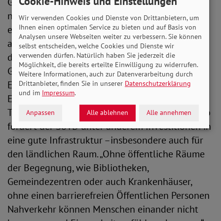
Cookie-Hinweis und Einstellungen
Grundsicherungsbezieher*innen umfasst, würde
nicht nur die Kaufkraft sehr vieler Menschen
Wir verwenden Cookies und Dienste von Drittanbietern, um
Ihnen einen optimalen Service zu bieten und auf Basis von
erhöhen. Auf diese Weise könnte insbesondere
Analysen unsere Webseiten weiter zu verbessern. Sie können
auch ganz gezielt die zunehmende Einsamkeit
selbst entscheiden, welche Cookies und Dienste wir
verwenden dürfen. Natürlich haben Sie jederzeit die
der Menschen bekämpft werden. „Unser
Möglichkeit, die bereits erteilte Einwilligung zu widerrufen.
Gutachten hat gezeigt, dass vor allem Armut zu
Weitere Informationen, auch zur Datenverarbeitung durch
Einsamkeit führt. Wenn das Geld aber an allen
Drittanbieter, finden Sie in unserer
Datenschutzerklärung
und im
Impressum
.
Ecken und Enden fehlt, ist gesellschaftliche
Teilhabe nicht möglich“, erläutert Bauer. Deshalb
Anpassen
Alle ablehnen
Alle annehmen
fordert der SoVD unter anderem Investitionen in
eine gute Infrastruktur –insbesondere auch für
den ländlichen Raum. „Ohne öffentliche Räume
der Begegnung, wie Bibliotheken,
Gemeindezentren oder auch Krankenhäuser,
ohne einen barrierefreien Öffentlichen Personen
Nahverkehr können Menschen einander nicht