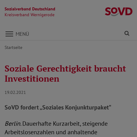
Sozialverband Deutschland
K
Kreisverband Wernigerode
Direkt zu den Inhalten springen
Fi
MENÜ
Startseite
Soziale Gerechtigkeit braucht
Investitionen
19.02.2021
SoVD fordert „Soziales Konjunkturpaket“
Berlin
. Dauerhafte Kurzarbeit, steigende
Arbeitslosenzahlen und anhaltende