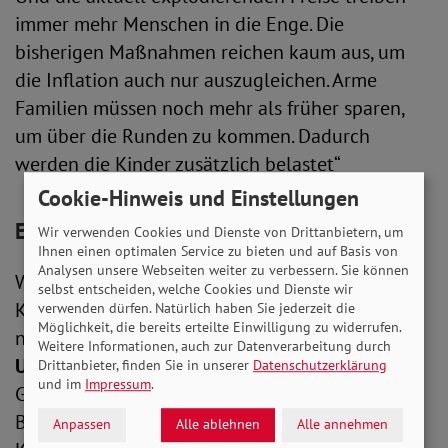
immer mehr Menschen in die Enge. Die
bisherigen Maßnahmen reichen kaum aus, um
die Inflation auch nur auszugleichen. Arme
Familien müssen noch mehr als früher sparen,
um über die Runden zu kommen. Dadurch
werden die Kinder zusätzlich belastet“
Cookie-Hinweis und Einstellungen
Expertise aus der Zivilgesellschaft
Wir verwenden Cookies und Dienste von Drittanbietern, um
Ihnen einen optimalen Service zu bieten und auf Basis von
Analysen unsere Webseiten weiter zu verbessern. Sie können
Welche politischen Maßnahmen nötig sind, um
selbst entscheiden, welche Cookies und Dienste wir
Kinderarmut zu reduzieren, ist Thema der
verwenden dürfen. Natürlich haben Sie jederzeit die
Möglichkeit, die bereits erteilte Einwilligung zu widerrufen.
nächsten Ausgabe von SoVD am
29.11. um 13
Weitere Informationen, auch zur Datenverarbeitung durch
Uhr,
live auf dem Youtube-Kanal des SoVD. Zu
Drittanbieter, finden Sie in unserer
Datenschutzerklärung
und im
Impressum
.
Gast in der Sendung sind Daniel Grein,
Bundesgeschäftsführer des Deutschen
Anpassen
Alle ablehnen
Alle annehmen