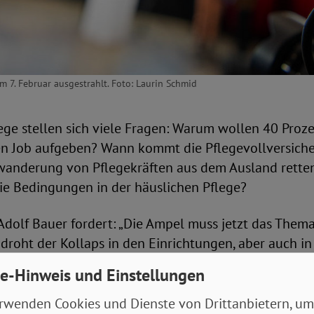
 7. Februar ausgestrahlt. Foto: Laurin Schmid
ge stellen sich viele Fragen: Warum wollen 40 Proze
ren Job aufgeben? Wann kommt die Pflegevollversich
wanderung von Pflegekräften aus dem Ausland rette
die Bedingungen in der häuslichen Pflege?
dolf Bauer fordert: „Die Ampel muss jetzt das Thema 
droht der Kollaps in den Einrichtungen, aber auch in
 wir dringend neue Rahmenbedingungen. Es wurde sc
e-Hinweis und Einstellungen
um die nötigen Weichen zu stellen.“
rwenden Cookies und Dienste von Drittanbietern, um