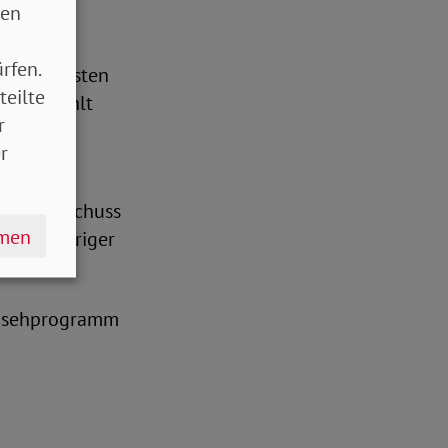
sen
rfen.
 der nächsten
teilte
d wer zahlt
r
.
r
erte
heitsausschuss
hmen
 langjähriger
riums.
rnsehprogramm