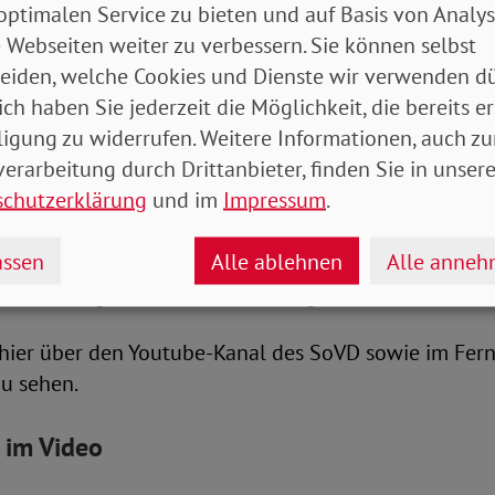
optimalen Service zu bieten und auf Basis von Analy
nd SoVD-Experte im Austausch
 Webseiten weiter zu verbessern. Sie können selbst
eiden, welche Cookies und Dienste wir verwenden dü
, wie es mit der Pflege weitergehen kann, gibt es in
ich haben Sie jederzeit die Möglichkeit, die bereits er
D TV am 7. Februar mit dem Titel „Wer pflegt Opa un
ligung zu widerrufen. Weitere Informationen, auch zu
s diskutieren Kordula Schulz-Asche und K.-Dieter Voß
erarbeitung durch Drittanbieter, finden Sie in unsere
schutzerklärung
und im
Impressum
.
Schulz-Asche ist gelernte Krankenschwester und studi
ssenschaftlerin. Sie sitzt für die Grünen im Gesund
ssen
Alle ablehnen
Alle anne
undestages. Voß ist Pflege-Experte des SoVD und war
d ehemalige Berater des Bundesgesundheitsministe
 hier über den Youtube-Kanal des SoVD sowie im Fe
zu sehen.
 im Video