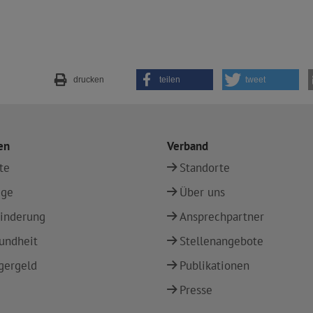
drucken
teilen
tweet
en
Verband
te
Standorte
ege
Über uns
inderung
Ansprechpartner
undheit
Stellenangebote
gergeld
Publikationen
Presse