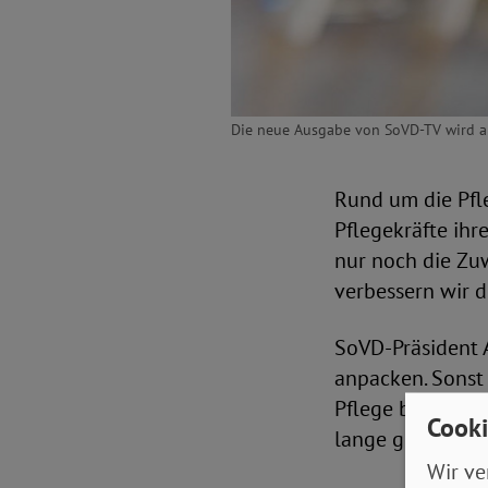
Die neue Ausgabe von SoVD-TV wird am
Rund um die Pfle
Pflegekräfte ih
nur noch die Zu
verbessern wir 
SoVD-Präsident A
anpacken. Sonst 
Pflege brauchen
Cooki
lange gewartet, 
Wir ve