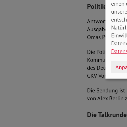
einen 
Politikerin u
unsere
entsch
Antworten darauf
Natürl
Ausgabe von SoV
Einwil
Omas Pflege?“. E
Datenv
Daten
Die Politikerin 
Kommunikationswi
Anpa
des Deutschen B
GKV-Vorstand un
Die Sendung ist
von Alex Berlin 
Die Talkrunde