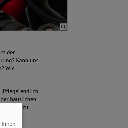
nt der
erung? Kann uns
n? Wie
‚Pflege‘ endlich
 der häuslichen
hon viel zu
 Ihnen