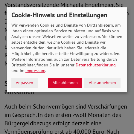
Vorstandsvorsitzende Michaela Engelmeier. Sie
führt weiter aus: „Das Jobcenter übernimmt dann
Cookie-Hinweis und Einstellungen
über kurz oder lang nur noch einen Teil der
Wir verwenden Cookies und Dienste von Drittanbietern, um
Miete – für den anderen Teil müssen die
Ihnen einen optimalen Service zu bieten und auf Basis von
Analysen unsere Webseiten weiter zu verbessern. Sie können
Leistungsbeziehenden selbst aufkommen. Das
selbst entscheiden, welche Cookies und Dienste wir
bedeutet de facto eine Kürzung ihres
verwenden dürfen. Natürlich haben Sie jederzeit die
Möglichkeit, die bereits erteilte Einwilligung zu widerrufen.
Regelsatzes. Denn der Regelbedarf ist nicht für
Weitere Informationen, auch zur Datenverarbeitung durch
Mietzahlungen vorgesehen.“
Drittanbieter, finden Sie in unserer
Datenschutzerklärung
und im
Impressum
.
SoVD: Altersvorsorge nicht auf Vermögen
Anpassen
Alle ablehnen
Alle annehmen
anrechnen
Auch beim Schonvermögen sind Verschärfungen
im Gespräch. In den ersten zwölf Monaten des
Bürgergeldbezugs erfolgt derzeit eine
Vermögensprüfung erst ab 40.000 Euro. Nach