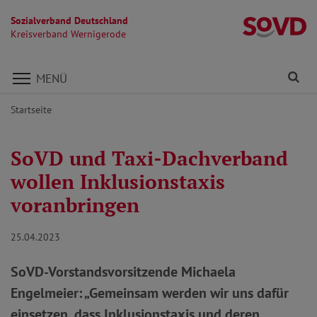
Sozialverband Deutschland
K
Kreisverband Wernigerode
Direkt zu den Inhalten springen
Fi
MENÜ
Startseite
SoVD und Taxi-Dachverband
wollen Inklusionstaxis
voranbringen
25.04.2023
SoVD-Vorstandsvorsitzende Michaela
Engelmeier: „Gemeinsam werden wir uns dafür
einsetzen, dass Inklusionstaxis und deren