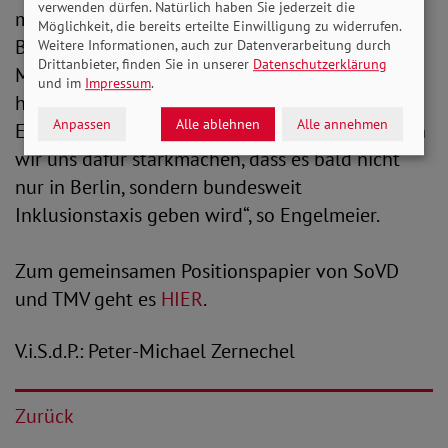
verwenden dürfen. Natürlich haben Sie jederzeit die
mittelständischen Verband gebildete Gremium.
Möglichkeit, die bereits erteilte Einwilligung zu widerrufen.
Besonders bedanke ich mich bei Patrick
Weitere Informationen, auch zur Datenverarbeitung durch
Drittanbieter, finden Sie in unserer
Datenschutzerklärung
Meinhardt: Der Bundesgeschäftsführer des TMV
und im
Impressum
.
hat mit seiner Kompromissbereitschaft diesen
Anpassen
Alle ablehnen
Alle annehmen
Erfolg erst möglich gemacht. Zusammen werden
wir uns dafür starkmachen, dass es bald nicht
nur in Berlin, sondern bundesweit
Inklusionstaxis geben wird“, so Engelmeier.
Zum gemeinsamen Positionspapier von SoVD
und TMV geht es
HIER
.
V.i.S.d.P.: Peter-Michael Zernechel
Zurück