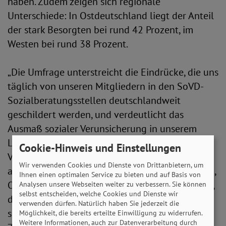
haben. Zudem zeigen sich regionale
Unterschiede: In Ostdeutschland liegt der Anteil
der stark Besorgten bei rund 42 Prozent, im
Westen bei rund 38 Prozent.
„Die Umfrage unterstreicht die Eindrücke, die uns
täglich von unseren Mitgliedern in den SoVD-
Sozialberatungsstellen deutschlandweit
geschildert werden, und verdeutlicht das
Ausmaß sozialer Verunsicherung in unserem
Land“, betont Michaela Engelmeier,
Cookie-Hinweis und Einstellungen
Vorstandsvorsitzende des SoVD. „Es ist
Wir verwenden Cookies und Dienste von Drittanbietern, um
alarmierend, dass insbesondere junge Menschen,
Ihnen einen optimalen Service zu bieten und auf Basis von
Ostdeutsche, Frauen, Arbeiterinnen und Arbeiter,
Analysen unsere Webseiten weiter zu verbessern. Sie können
selbst entscheiden, welche Cookies und Dienste wir
die unser Land tagtäglich am Laufen halten,
verwenden dürfen. Natürlich haben Sie jederzeit die
sowie Haushalte mit Kindern, von denen die
Möglichkeit, die bereits erteilte Einwilligung zu widerrufen.
Weitere Informationen, auch zur Datenverarbeitung durch