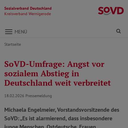
Sozialverband Deutschland
K
Kreisverband Wernigerode
Direkt zu den Inhalten springen
Fi
MENÜ
Startseite
SoVD-Umfrage: Angst vor
sozialem Abstieg in
Deutschland weit verbreitet
18.02.2026
Pressemeldung
Michaela Engelmeier, Vorstandsvorsitzende des
SoVD: „Es ist alarmierend, dass insbesondere
junge Menschen, Ostdeutsche, Frauen,