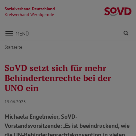
Sozialverband Deutschland
K
Kreisverband Wernigerode
Direkt zu den Inhalten springen
Fi
MENÜ
Startseite
SoVD setzt sich für mehr
Behindertenrechte bei der
UNO ein
15.06.2023
Michaela Engelmeier, SoVD-
Vorstandsvorsitzende: „Es ist beeindruckend, wie
die UN-Behindertenrechtskonvention in vielen