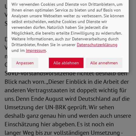
Wir verwenden Cookies und Dienste von Drittanbietern, um
Umsetzung der Konvention in den
Ihnen einen optimalen Service zu bieten und auf Basis von
Vertragsstaaten durch die Prüfung von
Analysen unsere Webseiten weiter zu verbessern. Sie können
selbst entscheiden, welche Cookies und Dienste wir
Staatenberichten.
verwenden dürfen. Natürlich haben Sie jederzeit die
Möglichkeit, die bereits erteilte Einwilligung zu widerrufen.
Daher lautet auch das Motto der diesjährigen
Weitere Informationen, auch zur Datenverarbeitung durch
Drittanbieter, finden Sie in unserer
Datenschutzerklärung
Vertragsstaaten-konferenz „Harmonisierung
und im
Impressum
.
nationaler Politiken und Strategien mit der
Anpassen
Alle ablehnen
Alle annehmen
CRPD: Erfolge und Herausforderungen.“ Die
SoVD-Vorstandsvorsitzende richtet deshalb den
Blick nach vorn. „Dieser Einblick in die Arbeit der
anderen Vertragsstaaten ist doppelt wichtig für
uns. Denn Ende August wird Deutschland auf die
Umsetzung der UN-BRK geprüft. Wir sehen
deshalb ganz genau hin und werden auch unsere
Einschätzung hier abgeben. Es ist noch ein
langer Weg bis zur vollständigen Umsetzung -