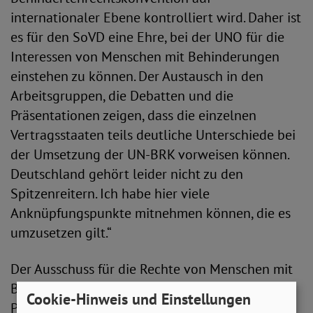
internationaler Ebene kontrolliert wird. Daher ist
es für den SoVD eine Ehre, bei der UNO für die
Interessen von Menschen mit Behinderungen
einstehen zu können. Der Austausch in den
Arbeitsgruppen, die Debatten und die
Präsentationen zeigen, dass die einzelnen
Vertragsstaaten teils deutliche Unterschiede bei
der Umsetzung der UN-BRK vorweisen können.
Deutschland gehört leider nicht zu den
Spitzenreitern. Ich habe hier viele
Anknüpfungspunkte mitnehmen können, die es
umzusetzen gilt.“
Der Ausschuss für die Rechte von Menschen mit
Behinderungen (Committee on the Rights of
Cookie-Hinweis und Einstellungen
Persons with Disabilities, CRPD) kontrolliert die