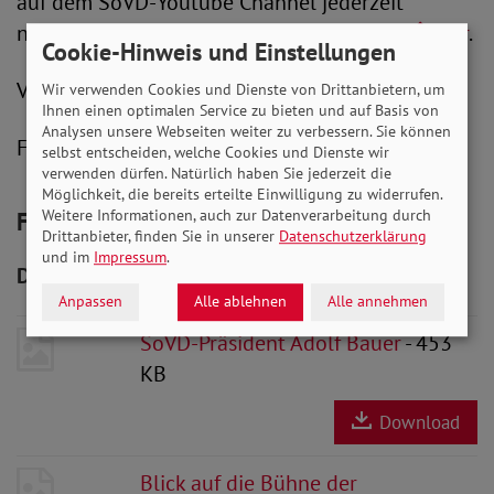
auf dem SoVD-Youtube Channel jederzeit
nochmals ansehen, klicken Sie dafür bitte
hier
.
Cookie-Hinweis und Einstellungen
V. i. S. d. P.: Peter-M. Zernechel
Wir verwenden Cookies und Dienste von Drittanbietern, um
Ihnen einen optimalen Service zu bieten und auf Basis von
Analysen unsere Webseiten weiter zu verbessern. Sie können
Fotos zur freien Verwendung; ©Wolfgang Borrs
selbst entscheiden, welche Cookies und Dienste wir
verwenden dürfen. Natürlich haben Sie jederzeit die
Möglichkeit, die bereits erteilte Einwilligung zu widerrufen.
Weitere Informationen, auch zur Datenverarbeitung durch
Foto zur Pressemitteilung
Drittanbieter, finden Sie in unserer
Datenschutzerklärung
und im
Impressum
.
Downloads zum Artikel
Anpassen
Alle ablehnen
Alle annehmen
SoVD-Präsident Adolf Bauer
- 453
KB
Download
Blick auf die Bühne der