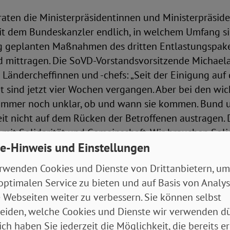
aten die Ministerpräsidentinnen und Ministerpräsid
t dem Bundeskanzler endlich, in welchem Umfang si
 geplanten Maßnahmen des dritten Entlastungspak
d mittragen. Die SoVD-Vorstandsvorsitzende Michael
e Ländercheffinnen und -chefs: „Seit der Einigung auf
 sind jetzt vier Wochen vergangen. Aber bei den wic
immer noch unklar, ob und wann sie kommen. Bund 
eit nicht auf dem Rücken der Betroffenen austragen. 
it Solidarität und Gemeinschaft. Wir brauchen Solid
e-Hinweis und Einstellungen
 Schwächeren und eine Gemeinschaftsanstrengung 
der dürfen die Hilfe nicht blockieren.“
rwenden Cookies und Dienste von Drittanbietern, um
optimalen Service zu bieten und auf Basis von Analy
ndsvorsitzende mahnt außerdem zur Eile. „Es geht be
 Webseiten weiter zu verbessern. Sie können selbst
ahmen auch um Schnelligkeit. Die hohen Kosten für
eiden, welche Cookies und Dienste wir verwenden dü
he an. Für immer mehr Menschen werden die Vorausz
ich haben Sie jederzeit die Möglichkeit, die bereits er