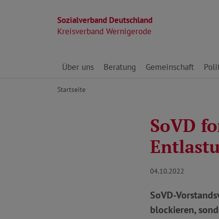
Sozialverband Deutschland
Kreisverband Wernigerode
Direkt zu den Inhalten springen
Über uns
Beratung
Gemeinschaft
Poli
Startseite
SoVD fo
Entlast
04.10.2022
SoVD-Vorstandsv
blockieren, sond