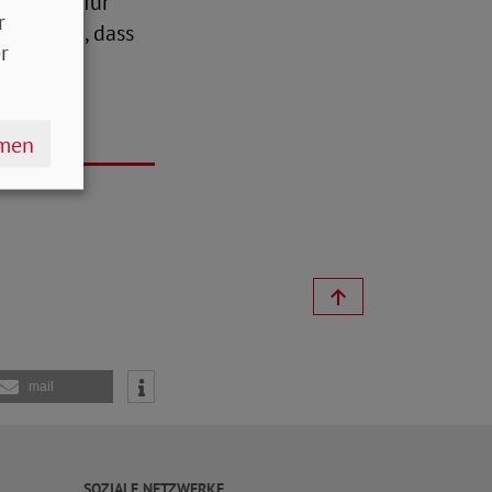
or allem für
r
erwarten, dass
r
hmen
mail
SOZIALE NETZWERKE