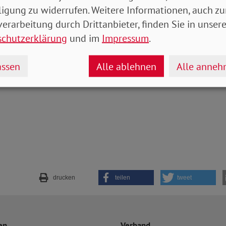
t. Deshalb muss die Entlastung auch jetzt kommen. V
ligung zu widerrufen. Weitere Informationen, auch zu
e, Arbeitslose sowie Rentnerinnen und Rentner. Wir 
erarbeitung durch Drittanbieter, finden Sie in unsere
ich Klarheit herrscht“, so Engelmeier.
schutzerklärung
und im
Impressum
.
ter-Michael Zernechel
ssen
Alle ablehnen
Alle anne
drucken
teilen
tweet
en
Verband