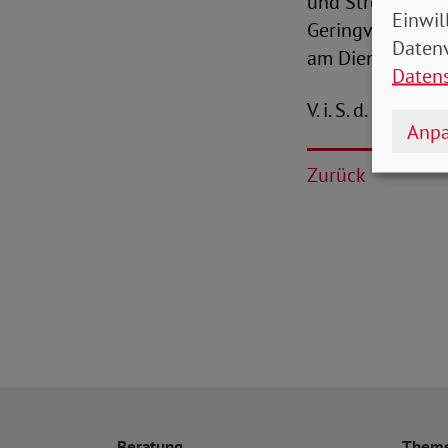
und Strom erhöh
Einwil
Geringverdienend
Datenv
am Dienstag endl
Daten
V. i. S. d. P.: Pe
Anpa
Zurück
Beratung
Them