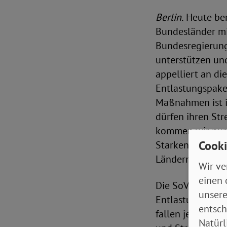
Berlin.
Heute ber
Bundesländer mi
Bundesregierung
unterstützen un
appelliert an di
Entlastungspaket
Maßnahmen ist 
dürfen ihren Str
kommen wir nur m
Cooki
Starken mit den
Ländern. Die Län
Wir ve
einen 
Die SoVD-Vorsta
unsere
Entlastungsmaßn
entsch
fallen jede Woc
Natürl