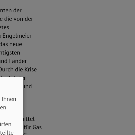
enten der
e die von der
etes
a Engelmeier
 das neue
htigsten
und Länder
Durch die Krise
arität der
von Bund und
 Ihnen
sen
i den
 Lebensmittel
rfen.
ahlungen für Gas
teilte