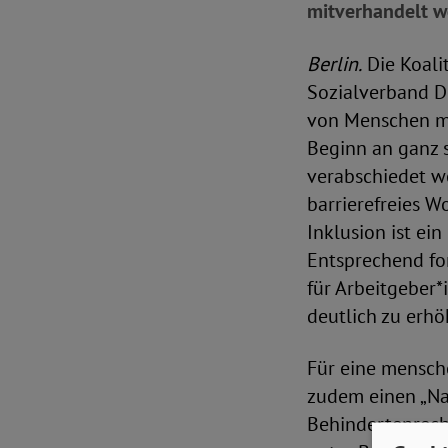
mitverhandelt w
Berlin.
Die Koali
Sozialverband De
von Menschen mi
Beginn an ganz s
verabschiedet we
barrierefreies W
Inklusion ist ei
Entsprechend fo
für Arbeitgeber*
deutlich zu erhö
Für eine mensch
zudem einen „Na
Behindertenrecht