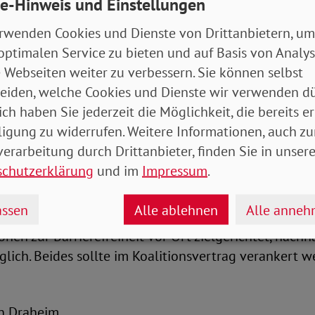
e-Hinweis und Einstellungen
ng der Verbände erarbeitet, an den Konventionsvorga
 umgesetzt wird. Das SPD-geführte BMAS hat mit d
rwenden Cookies und Dienste von Drittanbietern, um
etzten Jahren positive, neue Standards gesetzt. Dies
optimalen Service zu bieten und auf Basis von Analy
einen im Koalitionsvertrag vereinbarten NAP 3.0 for
 Webseiten weiter zu verbessern. Sie können selbst
 Bauer.
eiden, welche Cookies und Dienste wir verwenden dü
ich haben Sie jederzeit die Möglichkeit, die bereits er
lungsbedarf sieht der SoVD-Präsident zudem in Sa
ligung zu widerrufen. Weitere Informationen, auch zu
. „Gesellschaftliche Teilhabe kann nur erfolgreich gel
erarbeitung durch Drittanbieter, finden Sie in unsere
 konsequent umgesetzt wird. Ein ‚Bundesprogramm Barr
schutzerklärung
und im
Impressum
.
es finanziell ausreichend ausgestattet ist, wichtige I
 Ort geben. Parallel brauchen wir aber auch gesetzl
ssen
Alle ablehnen
Alle anne
ur Barrierefreiheit, insbesondere für die private Wirt
onen zur Barrierefreiheit vor Ort zielgerichtet, nachh
lich. Beides sollte im Koalitionsvertrag verankert w
ian Draheim