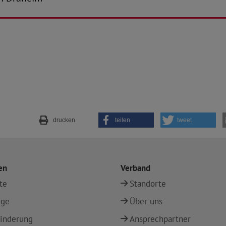
drucken
teilen
tweet
en
Verband
te
Standorte
ege
Über uns
inderung
Ansprechpartner