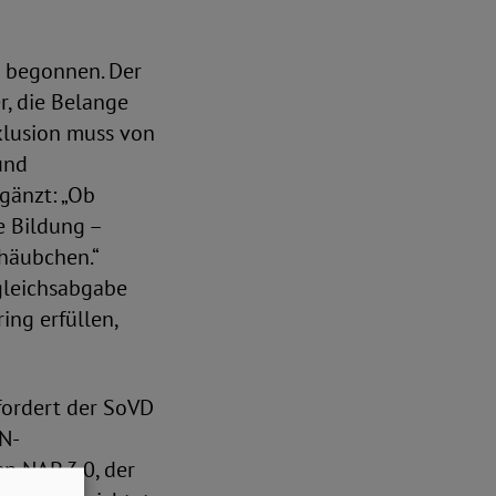
 begonnen. Der
r, die Belange
klusion muss von
und
gänzt: „Ob
e Bildung –
ehäubchen.“
gleichsabgabe
ing erfüllen,
fordert der SoVD
N-
n NAP 3.0, der