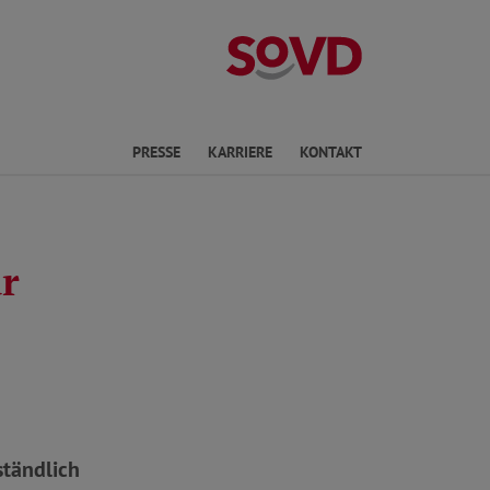
Kreisverband W
en
PRESSE
KARRIERE
KONTAKT
ur
ständlich