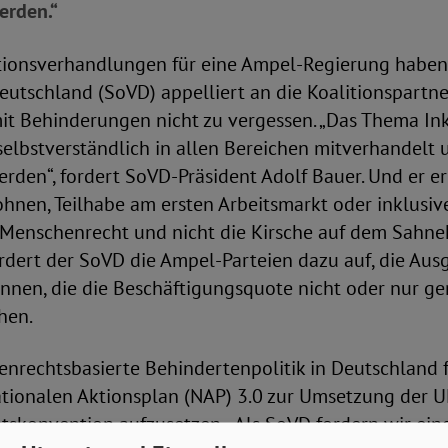
erden.“
tionsverhandlungen für eine Ampel-Regierung haben
utschland (SoVD) appelliert an die Koalitionspartne
t Behinderungen nicht zu vergessen. „Das Thema In
elbstverständlich in allen Bereichen mitverhandelt 
rden“, fordert SoVD-Präsident Adolf Bauer. Und er er
ohnen, Teilhabe am ersten Arbeitsmarkt oder inklusiv
n Menschenrecht und nicht die Kirsche auf dem Sahn
rdert der SoVD die Ampel-Parteien dazu auf, die Aus
innen, die die Beschäftigungsquote nicht oder nur ger
hen.
enrechtsbasierte Behindertenpolitik in Deutschland 
tionalen Aktionsplan (NAP) 3.0 zur Umsetzung der U
skonvention aufzusetzen. „Als SoVD fordern wir eine