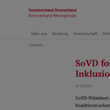
Sozialverband Deutschland
Kreisverband Wernigerode
Direkt zu den Inhalten springen
Über uns
Beratung
Gemeinschaft
Poli
Startseite
SoVD fo
Inklusi
25.10.2021
SoVD-Präsident 
Koalitionsverha