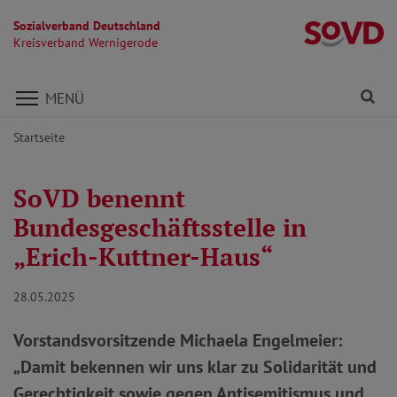
Sozialverband Deutschland
K
Kreisverband Wernigerode
Direkt zu den Inhalten springen
Fi
MENÜ
Startseite
SoVD benennt
Bundesgeschäftsstelle in
„Erich-Kuttner-Haus“
28.05.2025
Vorstandsvorsitzende Michaela Engelmeier:
„Damit bekennen wir uns klar zu Solidarität und
Gerechtigkeit sowie gegen Antisemitismus und