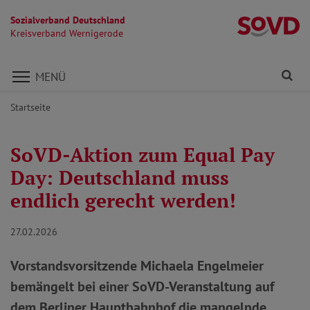
Sozialverband Deutschland
K
Kreisverband Wernigerode
Direkt zu den Inhalten springen
Fi
MENÜ
Startseite
SoVD-Aktion zum Equal Pay
Day: Deutschland muss
endlich gerecht werden!
27.02.2026
Vorstandsvorsitzende Michaela Engelmeier
bemängelt bei einer SoVD-Veranstaltung auf
dem Berliner Hauptbahnhof die mangelnde