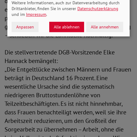
die es Frauen und Männern gleichermaßen
Weitere Informationen, auch zur Datenverarbeitung durch
ermöglichen, Erwerbs- und Sorgearbeit
Drittanbieter, finden Sie in unserer
Datenschutzerklärung
und im
Impressum
.
partnerschaftlich zu teilen. Erst wenn beides
gleich viel wert ist – Zeit, Geld und Anerkennung
Anpassen
Alle ablehnen
Alle annehmen
– schließen wir die Lohnlücke nachhaltig.“
Die stellvertretende DGB-Vorsitzende Elke
Hannack bemängelt:
„Die Entgeltlücke zwischen Männern und Frauen
beträgt in Deutschland 16 Prozent. Eine
wesentliche Ursache sind die systematisch
niedrigeren Bruttostundenlöhne von
Teilzeitbeschäftigten. Es ist nicht hinnehmbar,
dass Frauen benachteiligt werden, weil sie ihre
Arbeitszeit reduzieren, um den Großteil der
Sorgearbeit zu übernehmen – Arbeit, ohne die