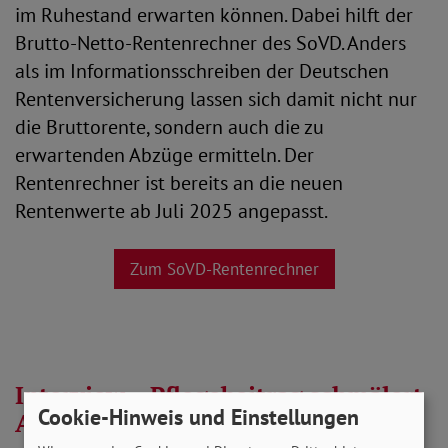
im Ruhestand erwarten können. Dabei hilft der
Brutto-Netto-Rentenrechner des SoVD. Anders
als im Informationsschreiben der Deutschen
Rentenversicherung lassen sich damit nicht nur
die Bruttorente, sondern auch die zu
erwartenden Abzüge ermitteln. Der
Rentenrechner ist bereits an die neuen
Rentenwerte ab Juli 2025 angepasst.
Zum SoVD-Rentenrechner
Interview – Pflegebeitrag schmälert
Cookie-Hinweis und Einstellungen
Anstieg