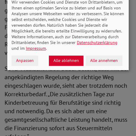
für Kinder, insbesondere zulasten von Frauen
Wir verwenden Cookies und Dienste von Drittanbietern, um
Ihnen einen optimalen Service zu bieten und auf Basis von
geht. Wir brauchen schnelle und unkomplizierte
Analysen unsere Webseiten weiter zu verbessern. Sie können
gesetzliche Regelungen, die verhindern, dass
selbst entscheiden, welche Cookies und Dienste wir
verwenden dürfen. Natürlich haben Sie jederzeit die
Frauen ihren Beruf aufgeben müssen. Wenn uns
Möglichkeit, die bereits erteilte Einwilligung zu widerrufen.
das nicht gelingt, drohen wir wieder in alte
Weitere Informationen, auch zur Datenverarbeitung durch
Drittanbieter, finden Sie in unserer
Datenschutzerklärung
Rollenmuster zurückzufallen, und das gilt es zu
und im
Impressum
.
verhindern.“
Anpassen
Alle ablehnen
Alle annehmen
SoVD-Präsident Adolf Bauer betont, dass mit der
angekündigten Regelung der richtige Weg
eingeschlagen wurde, sieht aber trotzdem noch
Korrekturbedarf. „Die zusätzlichen Tage zur
Kinderbetreuung für Berufstätige sind richtig
und notwendig. Da es sich aber um eine
gesamtgesellschaftliche Leistung handelt, muss
die Finanzierung sofort aus Steuermitteln