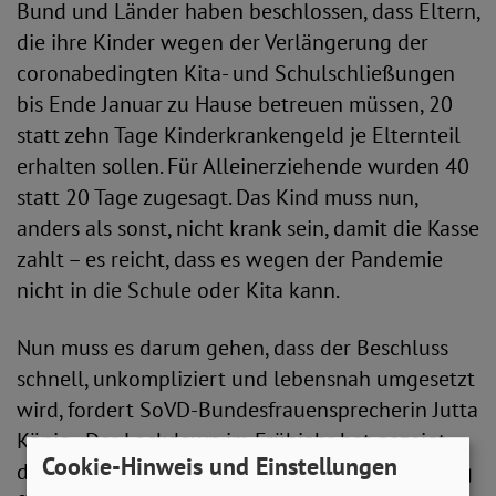
Bund und Länder haben beschlossen, dass Eltern,
die ihre Kinder wegen der Verlängerung der
coronabedingten Kita- und Schulschließungen
bis Ende Januar zu Hause betreuen müssen, 20
statt zehn Tage Kinderkrankengeld je Elternteil
erhalten sollen. Für Alleinerziehende wurden 40
statt 20 Tage zugesagt. Das Kind muss nun,
anders als sonst, nicht krank sein, damit die Kasse
zahlt – es reicht, dass es wegen der Pandemie
nicht in die Schule oder Kita kann.
Nun muss es darum gehen, dass der Beschluss
schnell, unkompliziert und lebensnah umgesetzt
wird, fordert SoVD-Bundesfrauensprecherin Jutta
König. „Der Lockdown im Frühjahr hat gezeigt,
Cookie-Hinweis und Einstellungen
dass Hausunterricht und fehlende Notbetreuung