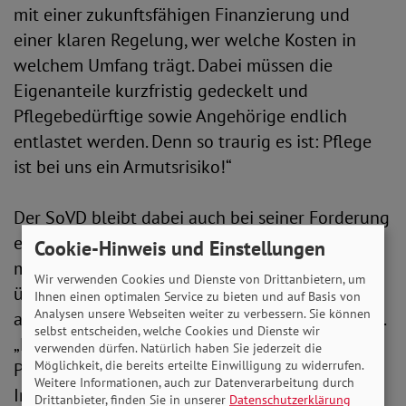
mit einer zukunftsfähigen Finanzierung und
einer klaren Regelung, wer welche Kosten in
welchem Umfang trägt. Dabei müssen die
Eigenanteile kurzfristig gedeckelt und
Pflegebedürftige sowie Angehörige endlich
entlastet werden. Denn so traurig es ist: Pflege
ist bei uns ein Armutsrisiko!“
Der SoVD bleibt dabei auch bei seiner Forderung
einer Pflegevollversicherung, die zumindest
Cookie-Hinweis und Einstellungen
mittelfristig alle pflegebedingten Kosten
Wir verwenden Cookies und Dienste von Drittanbietern, um
übernimmt. Michaela Engelmeier erinnert aber
Ihnen einen optimalen Service zu bieten und auf Basis von
Analysen unsere Webseiten weiter zu verbessern. Sie können
auch die Bundesländer an deren Verantwortung.
selbst entscheiden, welche Cookies und Dienste wir
„Es ist eine einfache Rechnung: Heimpflege =
verwenden dürfen. Natürlich haben Sie jederzeit die
Möglichkeit, die bereits erteilte Einwilligung zu widerrufen.
Pflegekosten + Unterkunft & Verpflegung +
Weitere Informationen, auch zur Datenverarbeitung durch
Investitionskosten. Die Länder müssen hier
Drittanbieter, finden Sie in unserer
Datenschutzerklärung