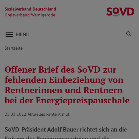
Sozialverband Deutschland
K
Kreisverband Wernigerode
Direkt zu den Inhalten springen
Fi
MENÜ
Startseite
Offener Brief des SoVD zur
fehlenden Einbeziehung von
Rentnerinnen und Rentnern
bei der Energiepreispauschale
25.03.2022
Aktuelles Rente Armut
SoVD-Präsident Adolf Bauer richtet sich an die
Spitzen der Regierungsparteien und die