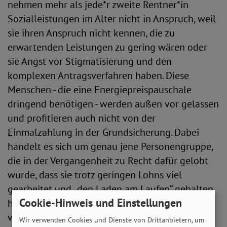
nehmen mehr als jede*r zweite Rentner*in
Sozialleistungen im Alter nicht in Anspruch, weil
sie ihren Anspruch nicht kennen, die zu
erwartenden Leistungen zu gering wären oder
sie Angst vor Stigmatisierung und den
komplexen Antragsverfahren haben. Diese
Menschen - die eine Energiepreispauschale
dringend benötigen - werden außen vor gelassen
und profitieren auch nicht von der
Einmalzahlung in der Grundsicherung. Dabei
handelt es sich um genau jene Personengruppe,
die in der Vergangenheit zu Recht dafür gelobt
wurde, dass sie trotz geringen Lohns viel
gearbeitet und „den Laden am Laufen“ gehalten
Cookie-Hinweis und Einstellungen
hat. Diese Menschen werden jetzt leider erneut
vergessen.
Wir verwenden Cookies und Dienste von Drittanbietern, um