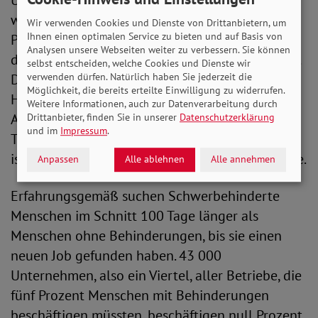
Und auch beim Thema Teilhabe am Arbeitsleben
wünscht sich Freese mehr Entschlossenheit der
Wir verwenden Cookies und Dienste von Drittanbietern, um
Ihnen einen optimalen Service zu bieten und auf Basis von
Politik. „Leider hat die Bundesregierung
Analysen unsere Webseiten weiter zu verbessern. Sie können
diesbezüglich gerade eine große Chance vertan.
selbst entscheiden, welche Cookies und Dienste wir
verwenden dürfen. Natürlich haben Sie jederzeit die
Dass die von Bundesarbeitsminister Hubertus
Möglichkeit, die bereits erteilte Einwilligung zu widerrufen.
Heil angekündigte Erhöhung der
Weitere Informationen, auch zur Datenverarbeitung durch
Ausgleichsabgabe nicht mit ins
Drittanbieter, finden Sie in unserer
Datenschutzerklärung
und im
Impressum
.
Teilhabestärkungsgesetz aufgenommen wurde,
ist für uns eine große Enttäuschung“, sagt Freese.
Anpassen
Alle ablehnen
Alle annehmen
Erfahrungsgemäß suchen Schwerbehinderte
Menschen im Schnitt 100 Tage länger als
Menschen ohne Behinderungen, bis sie einen
neuen Job gefunden haben. 43 000
Unternehmen, also ein Viertel, aller Betriebe, die
fünf Prozent Menschen mit Behinderungen
beschäftigen müssten, beschäftigen null Prozent.