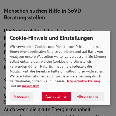
Menschen suchen Hilfe in SoVD-
Beratungsstellen
Der SoVD setzt sich für die Belange von
Cookie-Hinweis und Einstellungen
Menschen mit niedrigen Einkommen ein und
fordert gezielte Unterstützung im Kampf gegen
Wir verwenden Cookies und Dienste von Drittanbietern, um
Energiearmut. Im Mai äußerte sich die SoVD-
Ihnen einen optimalen Service zu bieten und auf Basis von
Analysen unsere Webseiten weiter zu verbessern. Sie können
Vorstandsvorsitzende Michaela Engelmeier dazu
selbst entscheiden, welche Cookies und Dienste wir
in einem Gespräch mit dem Deutschlandfunk.
verwenden dürfen. Natürlich haben Sie jederzeit die
Möglichkeit, die bereits erteilte Einwilligung zu widerrufen.
Weitere Informationen, auch zur Datenverarbeitung durch
Sie betonte: „In unseren SoVD-Beratungsstellen
Drittanbieter, finden Sie in unserer
Datenschutzerklärung
und im
Impressum
.
suchen immer noch viele Menschen mit
geringem Einkommen Hilfe, weil sie ihre
Anpassen
Alle ablehnen
Alle annehmen
Stromrechnung nicht mehr bezahlen können.
Auch wenn die akute Energieknappheit