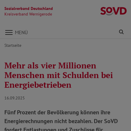
Sozialverband Deutschland
K
Kreisverband Wernigerode
Direkt zu den Inhalten springen
Fi
MENÜ
Startseite
Mehr als vier Millionen
Menschen mit Schulden bei
Energiebetrieben
16.09.2025
Fünf Prozent der Bevölkerung können ihre
Energierechnungen nicht bezahlen. Der SoVD
fordert Entlastungen und Zuschüsse für