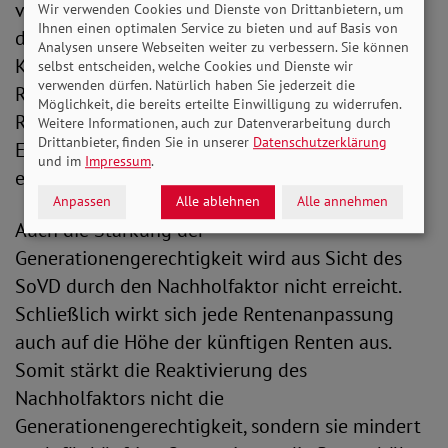
verstärkt würde. Mal davon abgesehen, dass in
Wir verwenden Cookies und Dienste von Drittanbietern, um
Ihnen einen optimalen Service zu bieten und auf Basis von
der Vergangenheit bereits zahlreiche
Analysen unsere Webseiten weiter zu verbessern. Sie können
Kürzungsfaktoren in der
selbst entscheiden, welche Cookies und Dienste wir
verwenden dürfen. Natürlich haben Sie jederzeit die
Rentenanpassungsformel, wie zum Beispiel der
Möglichkeit, die bereits erteilte Einwilligung zu widerrufen.
Riester- und der Nachhaltigkeitsfaktor, die
Weitere Informationen, auch zur Datenverarbeitung durch
Drittanbieter, finden Sie in unserer
Datenschutzerklärung
Entwicklung der Renten gebremst haben“,
und im
Impressum
.
erläutert Bauer weiter.
Anpassen
Alle ablehnen
Alle annehmen
Auch die Stärkung der
Generationengerechtigkeit wird aus Sicht des
SoVD durch den Nachholfaktor nicht erreicht.
Schließlich wirkt sich jede Rentenanpassung
auch auf die Höhe der künftigen Renten aus.
Somit stärkt die Reaktivierung des
Nachholfaktors nicht die
Generationengerechtigkeit, sondern sie mindert