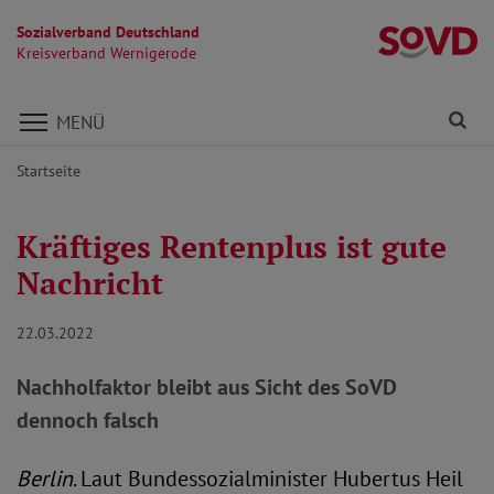
Sozialverband Deutschland
K
Kreisverband Wernigerode
Direkt zu den Inhalten springen
Fi
MENÜ
Startseite
Kräftiges Rentenplus ist gute
Nachricht
22.03.2022
Nachholfaktor bleibt aus Sicht des SoVD
dennoch falsch
Berlin
. Laut Bundessozialminister Hubertus Heil