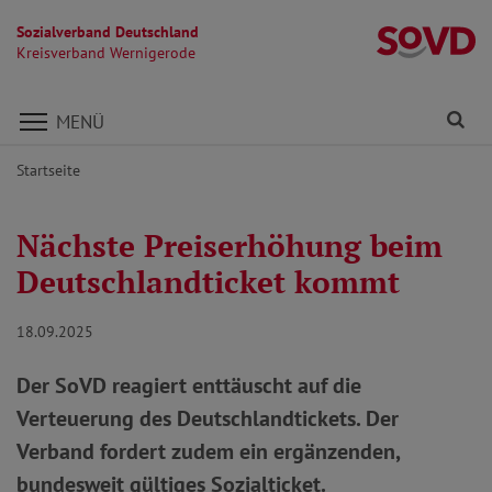
Sozialverband Deutschland
K
Kreisverband Wernigerode
Direkt zu den Inhalten springen
Fi
MENÜ
Startseite
Nächste Preiserhöhung beim
Deutschlandticket kommt
18.09.2025
Der SoVD reagiert enttäuscht auf die
Verteuerung des Deutschlandtickets. Der
Verband fordert zudem ein ergänzenden,
bundesweit gültiges Sozialticket.