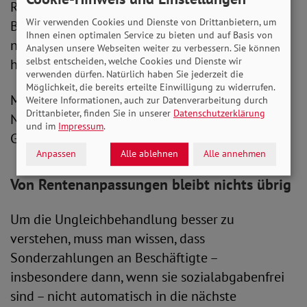
Rentenversicherung und der
Wir verwenden Cookies und Dienste von Drittanbietern, um
Beamtenversorgung um zwei unterschiedliche,
Ihnen einen optimalen Service zu bieten und auf Basis von
nicht miteinander vergleichbare Systeme
Analysen unsere Webseiten weiter zu verbessern. Sie können
selbst entscheiden, welche Cookies und Dienste wir
handelt.
verwenden dürfen. Natürlich haben Sie jederzeit die
Möglichkeit, die bereits erteilte Einwilligung zu widerrufen.
Mit seiner Forderung möchte der SoVD keine
Weitere Informationen, auch zur Datenverarbeitung durch
Drittanbieter, finden Sie in unserer
Datenschutzerklärung
Neiddebatte entfachen, sondern eine
und im
Impressum
.
Gerechtigkeitslücke schließen.
Anpassen
Alle ablehnen
Alle annehmen
Von Rentenanpassungen bleibt nichts übrig
Um die Ungleichbehandlung besser zu
verstehen, muss man wissen, dass
Sonderzahlungen an Beschäftigte –
insbesondere dann, wenn sie sozialabgabenfrei
sind – nicht automatisch in die nächste