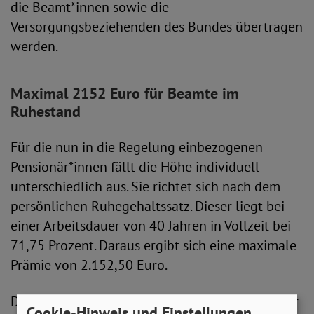
die Beamt*innen sowie die
Versorgungsbeziehenden des Bundes übertragen
werden.
Maximal 2152 Euro für Beamte im
Ruhestand
Für die nun in die Regelung einbezogenen
Pensionär*innen fällt die Höhe individuell
unterschiedlich aus. Sie richtet sich nach dem
persönlichen Ruhegehaltssatz. Dieser liegt bei
einer Arbeitsdauer von 40 Jahren in Vollzeit bei
71,75 Prozent. Daraus ergibt sich eine maximale
Prämie von 2.152,50 Euro.
Die Bundesregierung betont, dass es sich bei der
Cookie-Hinweis und Einstellungen