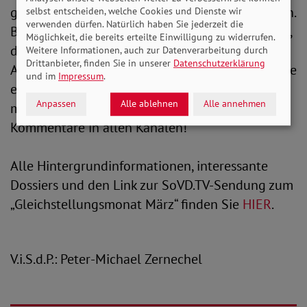
genommen, sondern auch viele Mitstreiter*innen.
selbst entscheiden, welche Cookies und Dienste wir
verwenden dürfen. Natürlich haben Sie jederzeit die
Besonders liegt dabei den Menschen am Herzen,
Möglichkeit, die bereits erteilte Einwilligung zu widerrufen.
dass die Sorgearbeit stärker honoriert, die
Weitere Informationen, auch zur Datenverarbeitung durch
Drittanbieter, finden Sie in unserer
Datenschutzerklärung
Armutsgefährdung von Frauen minimiert und die
und im
Impressum
.
eigenständige Existenzsicherung von Frauen
Anpassen
Alle ablehnen
Alle annehmen
mehr gefördert wird. Danke für die vielen tollen
Kommentare in allen Kanälen!“
Alle Hintergrundinformationen, interessante
Dossiers und den Link zur SoVD.TV-Sendung zum
„Gleichstellungsmonat März“ finden Sie
HIER
.
V.i.S.d.P.: Peter-Michael Zernechel