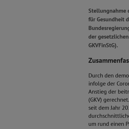
Stellungnahme d
für Gesundheit 
Bundesregierung 
der gesetzliche
GKVFinStG).
Zusammenfass
Durch den demog
infolge der Cor
Anstieg der bei
(GKV) gerechnet
seit dem Jahr 2
durchschnittlich
um rund einen P