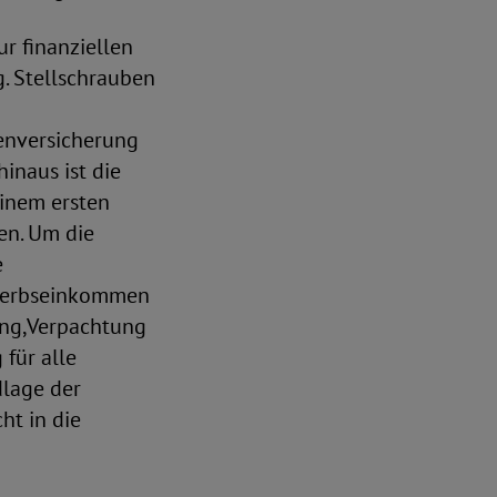
r finanziellen
. Stellschrauben
enversicherung
inaus ist die
einem ersten
en. Um die
e
rwerbseinkommen
ung,Verpachtung
für alle
dlage der
ht in die