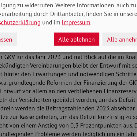
ligung zu widerrufen. Weitere Informationen, auch zu
tung
erarbeitung durch Drittanbieter, finden Sie in unsere
schutzerklärung
und im
Impressum
.
n zu Beginn dieses Jahres bezifferten ein drohendes G
reits auf 17 Milliarden Euro. Nach Berechnungen des I
ssen
Alle ablehnen
Alle anne
omie (IfG) könnte sich das Defizit wegen des Ukrain
is zu 25 Milliarden Euro belaufen. In Anbetracht des 
er GKV für das Jahr 2023 und mit Blick auf die im Koa
ündigten Vereinbarungen bleibt der Entwurf mit s
hinter den Erwartungen und notwendigen Schritten 
v.a. grundlegende Reformen der Finanzierung der GKV
 Entwurf vor allem an den verbliebenen Finanzreserv
eln der Versicherten gebildet wurden, um das Defizit 
ndrein werden die Beitragszahlenden 2023 absehbar
tze zur Kasse gebeten, um das Defizit kurzfristig zu s
eht von einem Anstieg von 0,3 Prozentpunkten aus. D
rundlegenden Probleme werden lediglich um ein Jahr 