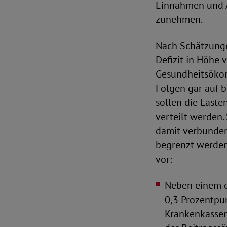
Einnahmen und A
zunehmen.
Nach Schätzunge
Defizit in Höhe 
Gesundheitsökon
Folgen gar auf b
sollen die Laste
verteilt werden.
damit verbunden
begrenzt werden
vor:
Neben einem e
0,3 Prozentpu
Krankenkassen 