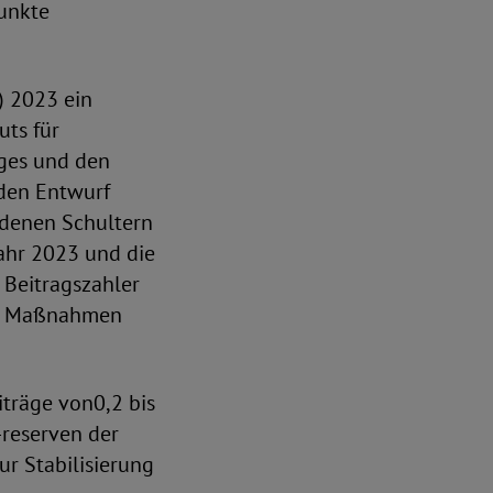
unkte
) 2023 ein
ts für
eges und den
nden Entwurf
iedenen Schultern
Jahr 2023 und die
 Beitragszahler
hen Maßnahmen
träge von0,2 bis
-reserven der
r Stabilisierung