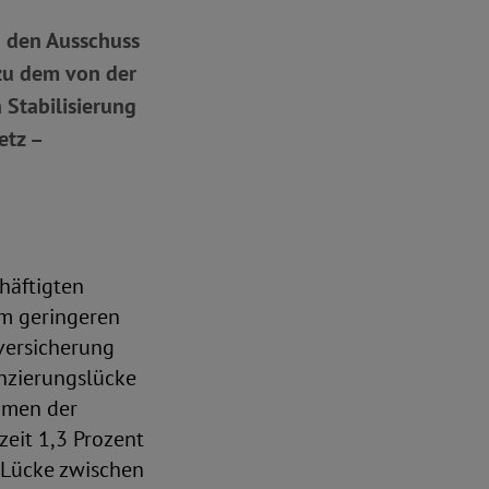
h den Ausschuss
zu dem von der
 Stabilisierung
etz –
häftigten
em geringeren
versicherung
nzierungslücke
hmen der
zeit 1,3 Prozent
Lücke zwischen