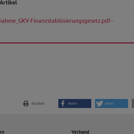
Artikel
nahme_GKV-Finanzstabilisierungsgesetz.pdf
-
drucken
teilen
tweet
en
Verband