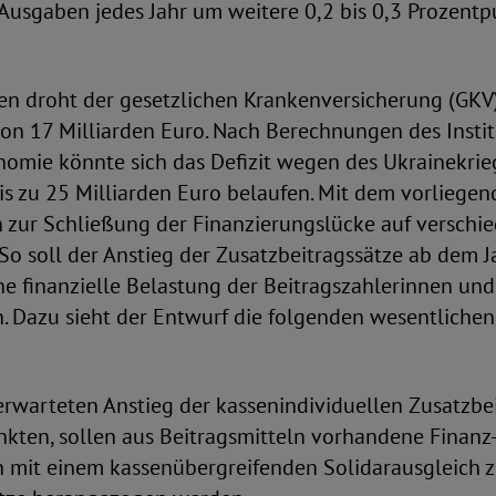
usgaben jedes Jahr um weitere 0,2 bis 0,3 Prozentp
n droht der gesetzlichen Krankenversicherung (GKV
von 17 Milliarden Euro. Nach Berechnungen des Institu
omie könnte sich das Defizit wegen des Ukrainekri
is zu 25 Milliarden Euro belaufen. Mit dem vorliege
n zur Schließung der Finanzierungslücke auf versch
 So soll der Anstieg der Zusatzbeitragssätze ab dem 
e finanzielle Belastung der Beitragszahlerinnen und
. Dazu sieht der Entwurf die folgenden wesentlic
rwarteten Anstieg der kassenindividuellen Zusatzbei
nkten, sollen aus Beitragsmitteln vorhandene Finanz
mit einem kassenübergreifenden Solidarausgleich zu