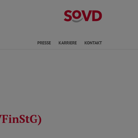
Kreisverband W
en
PRESSE
KARRIERE
KONTAKT
VFinStG)