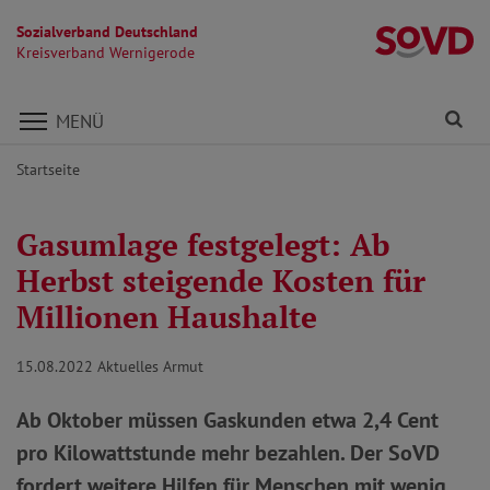
Sozialverband Deutschland
K
Kreisverband Wernigerode
Direkt zu den Inhalten springen
Fi
MENÜ
Startseite
Gasumlage festgelegt: Ab
Herbst steigende Kosten für
Millionen Haushalte
15.08.2022
Aktuelles Armut
Ab Oktober müssen Gaskunden etwa 2,4 Cent
pro Kilowattstunde mehr bezahlen. Der SoVD
fordert weitere Hilfen für Menschen mit wenig