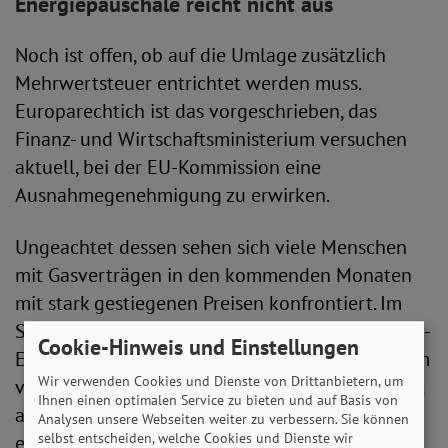
Energiepauschale reicht nicht aus
Noch ist offen, ob auf die Umlage zusätzlich
Mehrwertsteuer entrichtet werden muss.
Europarechtich ist das vorgeschrieben, das
Finanz- und Wirtschaftsministerium versuchen
aktuell, bei der EU-Kommission eine
Ausnahmegenehmigung zu erwirken.
Ungeachtet dessen sehen sich viele Menschen
mit Gasverträgen in den kommenden Monaten
mit stark gestiegenen Preisen konfrontiert. Im
September erfolgt die Auszahlung der 300-Euro-
Cookie-Hinweis und Einstellungen
Energiepauschale Doch dieser Betrag, der zudem
Wir verwenden Cookies und Dienste von Drittanbietern, um
versteuert werden muss, reicht bei Weitem nicht
Ihnen einen optimalen Service zu bieten und auf Basis von
aus, um die Kosten zu decken. Rentner*innen
Analysen unsere Webseiten weiter zu verbessern. Sie können
selbst entscheiden, welche Cookies und Dienste wir
erhalten noch nicht einmal diesen Zuschlag,