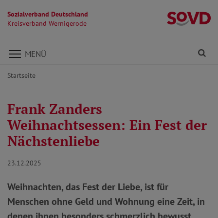
Sozialverband Deutschland
K
Kreisverband Wernigerode
Direkt zu den Inhalten springen
Fi
MENÜ
Startseite
Frank Zanders
Weihnachtsessen: Ein Fest der
Nächstenliebe
23.12.2025
Weihnachten, das Fest der Liebe, ist für
Menschen ohne Geld und Wohnung eine Zeit, in
denen ihnen besonders schmerzlich bewusst