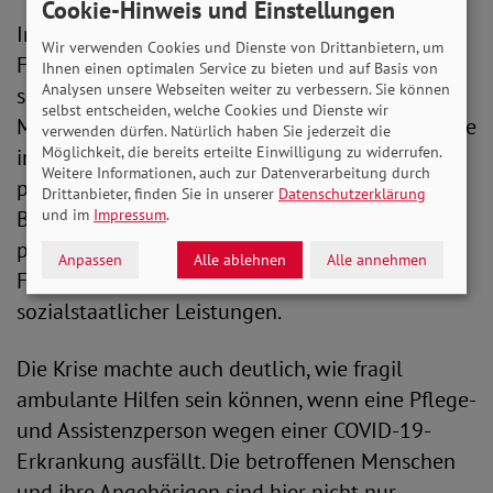
Cookie-Hinweis und Einstellungen
In der Krise blieben die Betroffene und ihre
Wir verwenden Cookies und Dienste von Drittanbietern, um
Familien plötzlich ganz auf sich allein gestellt,
Ihnen einen optimalen Service zu bieten und auf Basis von
Analysen unsere Webseiten weiter zu verbessern. Sie können
sozialstaatliche Unterstützung brach in großem
selbst entscheiden, welche Cookies und Dienste wir
Maße ersatzlos weg. Anders als für Menschen, die
verwenden dürfen. Natürlich haben Sie jederzeit die
Möglichkeit, die bereits erteilte Einwilligung zu widerrufen.
in Einrichtungen leben, fehlten für
Weitere Informationen, auch zur Datenverarbeitung durch
pflegebedürftige Menschen und Menschen mit
Drittanbieter, finden Sie in unserer
Datenschutzerklärung
Behinderungen in der eigenen Häuslichkeit
und im
Impressum
.
plötzlich in großem Ausmaß externe Hilfen. Die
Anpassen
Alle ablehnen
Alle annehmen
Familien wurden zum „Ausfallbürgen“
sozialstaatlicher Leistungen.
Die Krise machte auch deutlich, wie fragil
ambulante Hilfen sein können, wenn eine Pflege-
und Assistenzperson wegen einer COVID-19-
Erkrankung ausfällt. Die betroffenen Menschen
und ihre Angehörigen sind hier nicht nur