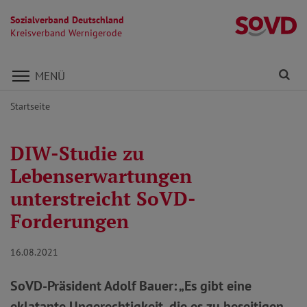
Sozialverband Deutschland
K
Kreisverband Wernigerode
Direkt zu den Inhalten springen
Fi
MENÜ
Startseite
DIW-Studie zu
Lebenserwartungen
unterstreicht SoVD-
Forderungen
16.08.2021
SoVD-Präsident Adolf Bauer: „Es gibt eine
eklatante Ungerechtigkeit, die es zu beseitigen