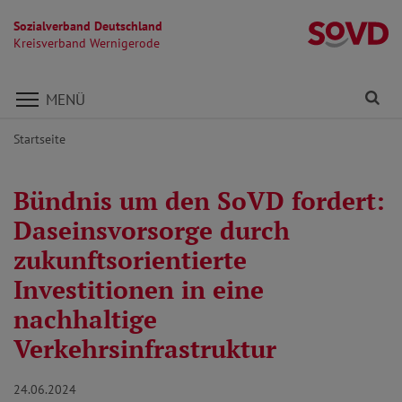
Sozialverband Deutschland
K
Kreisverband Wernigerode
Direkt zu den Inhalten springen
Fi
MENÜ
Startseite
Bündnis um den SoVD fordert:
Daseinsvorsorge durch
zukunftsorientierte
Investitionen in eine
nachhaltige
Verkehrsinfrastruktur
24.06.2024