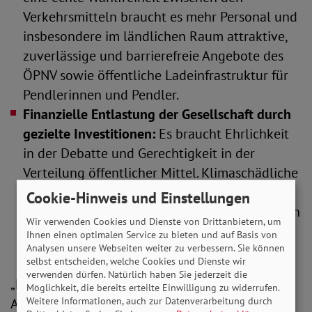
Verkehrsmitteln braucht es mehr Personal und
insbesondere im ländlichen Raum attraktive,
zuverlässige und barrierefreie Angebote des
ÖPNV sowie öffentliche Ladeinfrastruktur für
Pendlerinnen und Pendler.
Finanzielle Entlastung der Gesellschaft durch
gezielte Investitionen:
Es braucht Ehrlichkeit
in der Debatte und Gerechtigkeit in der
Verteilung öffentlicher Mittel. Klimaschädliche
Subventionen müssen sozial verträglich
Cookie-Hinweis und Einstellungen
abgebaut und Gelder von klimaschädlicher hin
Wir verwenden Cookies und Dienste von Drittanbietern, um
zu klimafreundlicher Infrastruktur umverteilt
Ihnen einen optimalen Service zu bieten und auf Basis von
Analysen unsere Webseiten weiter zu verbessern. Sie können
werden.
selbst entscheiden, welche Cookies und Dienste wir
verwenden dürfen. Natürlich haben Sie jederzeit die
„Eine grundsätzliche Abkehr vom Neubau von
Möglichkeit, die bereits erteilte Einwilligung zu widerrufen.
Weitere Informationen, auch zur Datenverarbeitung durch
Autobahnen und Bundesstraßen setzt dringend