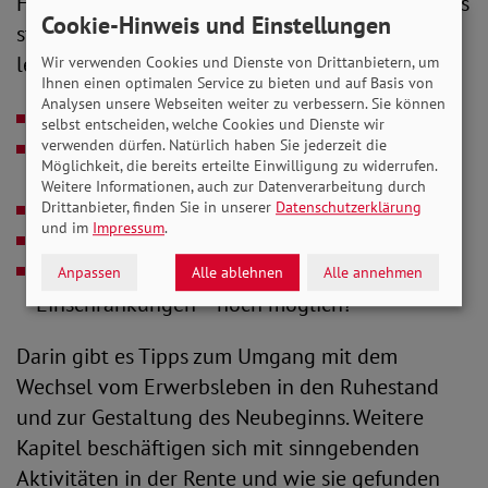
Fragen, die sich Menschen am Ende ihres Berufes
Cookie-Hinweis und Einstellungen
stellen können, damit ihnen der Abschied
leichter fällt:
Wir verwenden Cookies und Dienste von Drittanbietern, um
Ihnen einen optimalen Service zu bieten und auf Basis von
Analysen unsere Webseiten weiter zu verbessern. Sie können
Was gibt meinem Leben Sinn und Freude?
selbst entscheiden, welche Cookies und Dienste wir
verwenden dürfen. Natürlich haben Sie jederzeit die
Wie und wofür möchte ich das Freisein von
Möglichkeit, die bereits erteilte Einwilligung zu widerrufen.
Zwängen und Belastungen nutzen?
Weitere Informationen, auch zur Datenverarbeitung durch
Drittanbieter, finden Sie in unserer
Datenschutzerklärung
Wovon träume ich?
und im
Impressum
.
Was wollte ich immer schon machen?
Was ist davon heute - trotz möglicher
Anpassen
Alle ablehnen
Alle annehmen
Einschränkungen – noch möglich?
Darin gibt es Tipps zum Umgang mit dem
Wechsel vom Erwerbsleben in den Ruhestand
und zur Gestaltung des Neubeginns. Weitere
Kapitel beschäftigen sich mit sinngebenden
Aktivitäten in der Rente und wie sie gefunden