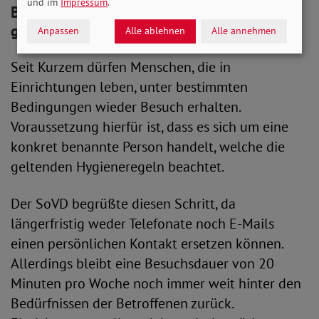
und im
Impressum
.
Bestehende Besuchsverbote teilweise
gelockert
Anpassen
Alle ablehnen
Alle annehmen
Seit Kurzem dürfen Menschen, die in
Einrichtungen leben, unter bestimmten
Bedingungen wieder Besuch erhalten.
Voraussetzung hierfür ist, dass es sich um eine
konkret benannte Person handelt, welche die
geltenden Hygieneregeln beachtet.
Der SoVD begrüßte diesen Schritt, da
längerfristig weder Telefonate noch E-Mails
einen persönlichen Kontakt ersetzen können.
Allerdings bleibt eine Besuchsdauer von 20
Minuten pro Woche noch immer weit hinter den
Bedürfnissen der Betroffenen zurück.