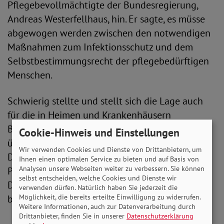
Pflegebevollmächtigte der Bundesregierung,
Andreas Westerfellhaus, hin. Er sagte, es müsse
abgewogen werden zwischen den notwendigen
Maßnahmen zum Infektionsschutz und dem
Selbstbestimmungsrecht der pflegebedürftigen
Menschen.
Schwierig stellte und stellt sich die Lage auch
für die in Heimen und Krankenhäusern
Beschäftigten dar. Sie infizieren sich
Cookie-Hinweis und Einstellungen
überdurchschnittlich oft mit dem Coronavirus.
Wir verwenden Cookies und Dienste von Drittanbietern, um
Das dürfte vor allem daran liegen, dass vielen
Ihnen einen optimalen Service zu bieten und auf Basis von
Analysen unsere Webseiten weiter zu verbessern. Sie können
Pflegekräften bis heute neben
selbst entscheiden, welche Cookies und Dienste wir
Desinfektionsmitteln oftmals auch die dringend
verwenden dürfen. Natürlich haben Sie jederzeit die
Möglichkeit, die bereits erteilte Einwilligung zu widerrufen.
benötigte Schutzausrüstung fehlt.
Weitere Informationen, auch zur Datenverarbeitung durch
Drittanbieter, finden Sie in unserer
Datenschutzerklärung