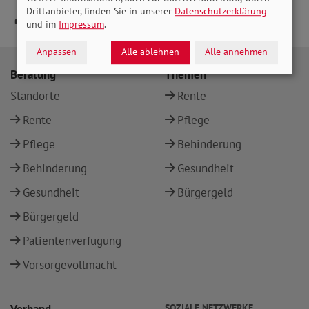
Drittanbieter, finden Sie in unserer
Datenschutzerklärung
und im
Impressum
.
Anpassen
Alle ablehnen
Alle annehmen
Beratung
Themen
Standorte
Rente
Rente
Pflege
Pflege
Behinderung
Behinderung
Gesundheit
Gesundheit
Bürgergeld
Bürgergeld
Patientenverfügung
Vorsorgevollmacht
SOZIALE NETZWERKE