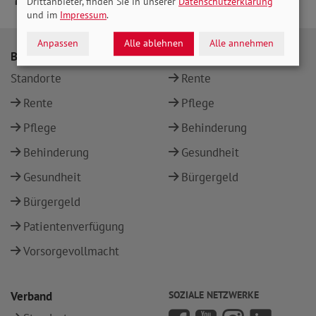
Drittanbieter, finden Sie in unserer
Datenschutzerklärung
und im
Impressum
.
Anpassen
Alle ablehnen
Alle annehmen
Beratung
Themen
Standorte
Rente
Rente
Pflege
Pflege
Behinderung
Behinderung
Gesundheit
Gesundheit
Bürgergeld
Bürgergeld
Patientenverfügung
Vorsorgevollmacht
Verband
SOZIALE NETZWERKE