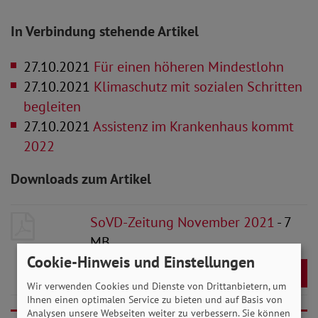
In Verbindung stehende Artikel
27.10.2021
Für einen höheren Mindestlohn
27.10.2021
Klimaschutz mit sozialen Schritten
begleiten
27.10.2021
Assistenz im Krankenhaus kommt
2022
Downloads zum Artikel
SoVD-Zeitung November 2021
- 7
MB
Cookie-Hinweis und Einstellungen
Download
Wir verwenden Cookies und Dienste von Drittanbietern, um
Ihnen einen optimalen Service zu bieten und auf Basis von
Analysen unsere Webseiten weiter zu verbessern. Sie können