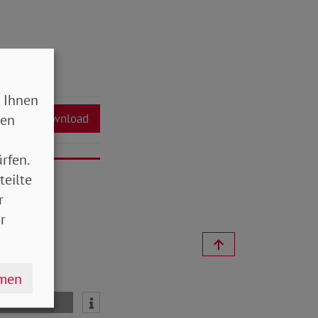
 Ihnen
sen
Download
rfen.
teilte
r
r
hmen
mail