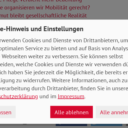
 organisieren wir Mobilität gerecht?
ut bleibt gesellschaftliche Realität
e-Hinweis und Einstellungen
Artikel
rwenden Cookies und Dienste von Drittanbietern, um
tung Mai 2021
- 5 MB
optimalen Service zu bieten und auf Basis von Analy
 Webseiten weiter zu verbessern. Sie können selbst
eiden, welche Cookies und Dienste wir verwenden dü
ich haben Sie jederzeit die Möglichkeit, die bereits er
ligung zu widerrufen. Weitere Informationen, auch zu
erarbeitung durch Drittanbieter, finden Sie in unsere
schutzerklärung
und im
Impressum
.
ssen
Alle ablehnen
Alle anne
drucken
teilen
tweet