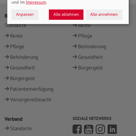
und im
Impressum
.
Anpassen
Alle ablehnen
Alle annehmen
Beratung
Themen
Standorte
Rente
Rente
Pflege
Pflege
Behinderung
Behinderung
Gesundheit
Gesundheit
Bürgergeld
Bürgergeld
Patientenverfügung
Vorsorgevollmacht
Verband
SOZIALE NETZWERKE
Standorte