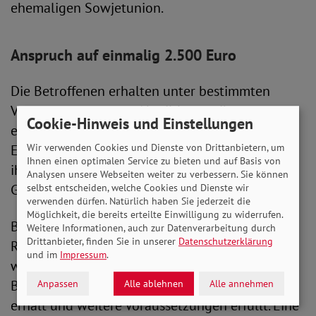
ehemaligen Sowjetunion.
Anspruch auf einmalig 2.500 Euro
Die Betroffenen erhalten unter bestimmten
Voraussetzungen zur Abmilderung ihrer
Cookie-Hinweis und Einstellungen
empfundenen Härten eine pauschale
Einmalzahlung von 2.500 Euro, wenn sie mit
Wir verwenden Cookies und Dienste von Drittanbietern, um
Ihnen einen optimalen Service zu bieten und auf Basis von
ihren gesetzlichen Renten in der Nähe der
Analysen unsere Webseiten weiter zu verbessern. Sie können
Grundsicherung liegen.
selbst entscheiden, welche Cookies und Dienste wir
verwenden dürfen. Natürlich haben Sie jederzeit die
Möglichkeit, die bereits erteilte Einwilligung zu widerrufen.
Berechtigt ist, wer von der gesetzlichen
Weitere Informationen, auch zur Datenverarbeitung durch
Drittanbieter, finden Sie in unserer
Datenschutzerklärung
Rentenversicherung eine monatliche Rente von
und im
Impressum
.
weniger als 830 Euro netto (nach Abzug von
Beiträgen zur Kranken- und Pflegeversicherung)
Anpassen
Alle ablehnen
Alle annehmen
erhält und weitere Voraussetzungen erfüllt. Eine