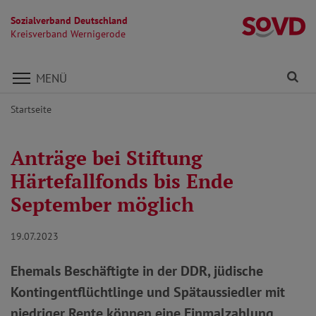
Sozialverband Deutschland
K
Kreisverband Wernigerode
Direkt zu den Inhalten springen
Fi
MENÜ
Startseite
Anträge bei Stiftung
Härtefallfonds bis Ende
September möglich
19.07.2023
Ehemals Beschäftigte in der DDR, jüdische
Kontingentflüchtlinge und Spätaussiedler mit
niedriger Rente können eine Einmalzahlung